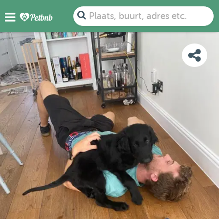
FOTO'S
BEOORDELINGEN
DETAILS
KAART
Plaats, buurt, adres etc.