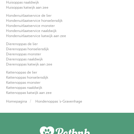
Huisoppas naaldwijk
Huisoppas katwijk aan zee
Hondenuitlaatservice de lier
Hondenuitlaatservice honselersdijk
Hondenuitlaatservice monster
Hondenuitlaatservice naaldwijk
Hondenuitlaatservice katwijk aan zee
Dierenoppas de lier
Dierenoppas honselersdijk
Dierenoppas monster
Dierenoppas naaldwijk
Dierenoppas katwijk aan zee
Kattenoppas de lier
Kattenoppas honselersdijk
Kattenoppas monster
Kattenoppas naaldwijk
Kattenoppas katwijk aan zee
Homepagina
Hondenoppas 's-Gravenhage