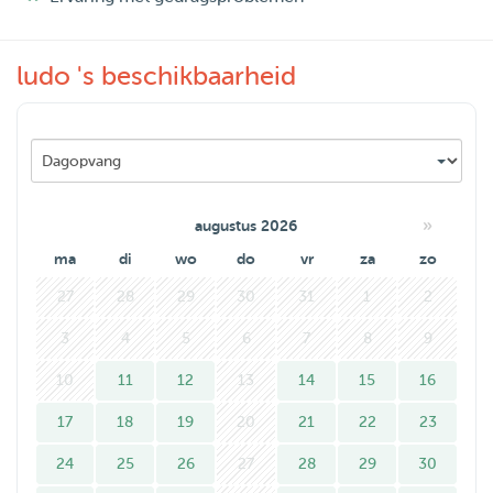
I live in a 140m2 house on the 1st and 2nd floor with
balconies and a small walk from Clingendael park and the
ludo 's beschikbaarheid
dunes. Plenty of space for your pup!
»
augustus 2026
ma
di
wo
do
vr
za
zo
27
28
29
30
31
1
2
3
4
5
6
7
8
9
10
11
12
13
14
15
16
17
18
19
20
21
22
23
24
25
26
27
28
29
30