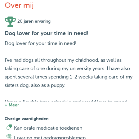
Over mij
20 jaren ervaring
Dog lover for your time in need!
Dog lover for your time in need!
I’ve had dogs all throughout my childhood, as well as
taking care of one during my university years. I have also
spent several times spending 1-2 weeks taking care of my
sisters dog, also as a puppy.
I have a flexible time schedule and would love to spend
+ Meer
some time to get a daily dose of dog love, whether for a
walk or for longer periods. I only accept one dog at a
Overige vaardigheden
time, so yours will get all the love!
Kan orale medicatie toedienen
Ervaring met gedragsproblemen