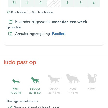
31
1
2
3
4
5
6
Beschikbaar
Niet beschikbaar
Kalender bijgewerkt:
meer dan een week
geleden
Annuleringsregeling:
Flexibel
ludo past op
Klein
Middel
Groot
Reus
Katten
(0-10 kg)
(11-25 kg)
(26-45 kg)
(> 45 kg)
Overige voorkeuren