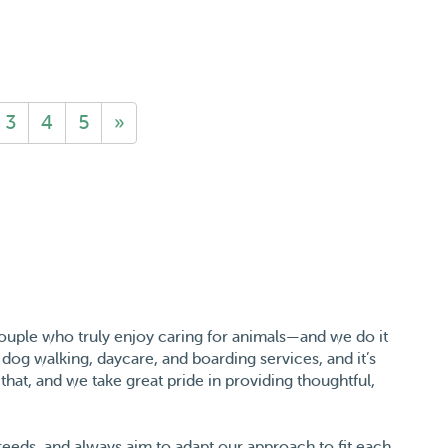
3
4
5
»
couple who truly enjoy caring for animals—and we do it
 dog walking, daycare, and boarding services, and it’s
that, and we take great pride in providing thoughtful,
reeds, and always aim to adapt our approach to fit each