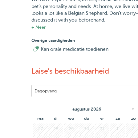
pet’s personality and needs. At home, we live w
looks a lot like a Belgian Shepherd. Don’t worry—h
discussed it with you beforehand.
+ Meer
In addition to dogs, we also care for cats and off
happy and comfortable while you're away.
Overige vaardigheden
Kan orale medicatie toedienen
Whether it’s a joyful walk around the neighborhoo
stay, our goal is to give your pet a safe, loving,
Laise's beschikbaarheid
Looking for warm, experienced, and trustworth
and your furry family! 😊
»
augustus 2026
ma
di
wo
do
vr
za
zo
27
28
29
30
31
1
2