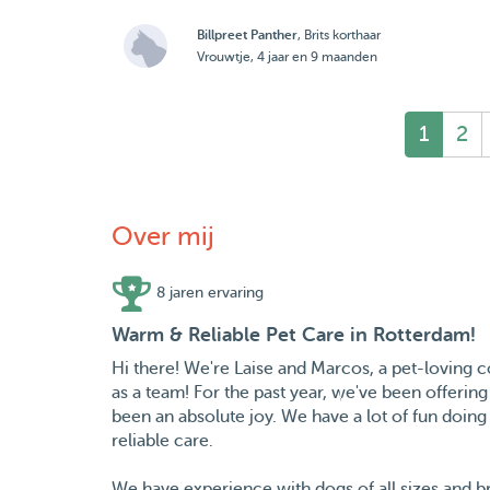
Billpreet Panther
, Brits korthaar
Vrouwtje, 4 jaar en 9 maanden
1
2
Over mij
8 jaren ervaring
Warm & Reliable Pet Care in Rotterdam!
Hi there! We're Laise and Marcos, a pet-loving 
as a team! For the past year, we've been offering
been an absolute joy. We have a lot of fun doing 
reliable care.
We have experience with dogs of all sizes and b