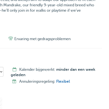
ith Mandrake, our friendly 9-year-old mixed breed who
e’ll only join in for walks or playtime if we’ve
er drop-in visits to make sure your feline friends are
Ervaring met gedragsproblemen
d, a full day of fun and attention, or a cozy overnight
 and enriching experience.
y pet care? Send us a message—we’d love to meet you
Kalender bijgewerkt:
minder dan een week
geleden
Annuleringsregeling:
Flexibel