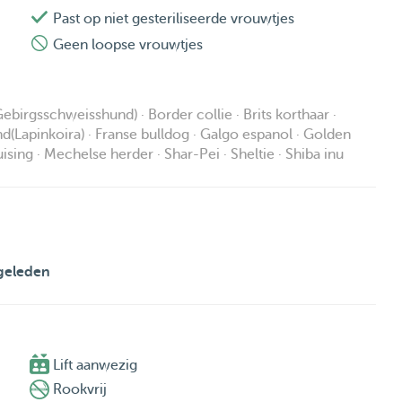
Past op niet gesteriliseerde vrouwtjes
Geen loopse vrouwtjes
birgsschweisshund) · Border collie · Brits korthaar ·
nd(Lapinkoira) · Franse bulldog · Galgo espanol · Golden
ising · Mechelse herder · Shar-Pei · Sheltie · Shiba inu
geleden

Lift aanwezig
Rookvrij