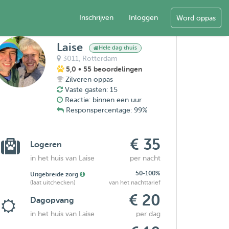
Inschrijven
Inloggen
Word oppas
Laise
Hele dag thuis
3011,
Rotterdam
5,0
• 55 beoordelingen
Zilveren oppas
Vaste gasten: 15
Reactie: binnen een uur
Responspercentage: 99%
€ 35
Logeren
in het huis van Laise
per nacht
50-100%
Uitgebreide zorg
(laat uitchecken)
van het nachttarief
€ 20
Dagopvang
in het huis van Laise
per dag