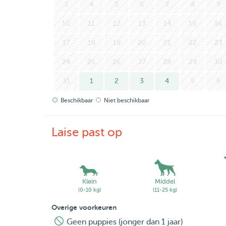
3
4
5
6
7
8
9
10
11
12
13
14
15
16
17
18
19
20
21
22
23
24
25
26
27
28
29
30
31
1
2
3
4
5
6
Beschikbaar
Niet beschikbaar
Laise past op
Klein
Middel
(0-10 kg)
(11-25 kg)
Overige voorkeuren
Geen puppies (jonger dan 1 jaar)