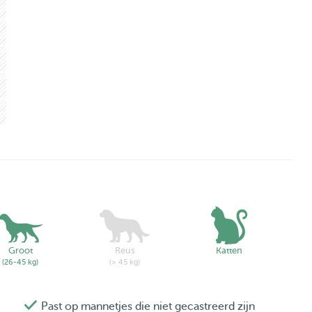
Groot
Reus
Katten
(26-45 kg)
(> 45 kg)
Past op mannetjes die niet gecastreerd zijn