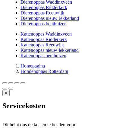
Dierenoppas Waddinxveen
Dierenoppas Ridderkerk
Dierenoppas Reeuwijk
Dierenoppas nieuw-lekkerland
Dierenoppas benthuizen
Kattenoppas Waddinxveen
Kattenoppas Ridderkerk
Kattenoppas Reeuwijk
Kattenoppas nieuw-lekkerland
Kattenoppas benthuizen
Homepagina
Hondenoppas Rotterdam
×
Servicekosten
Dit helpt ons de kosten te betalen voor: