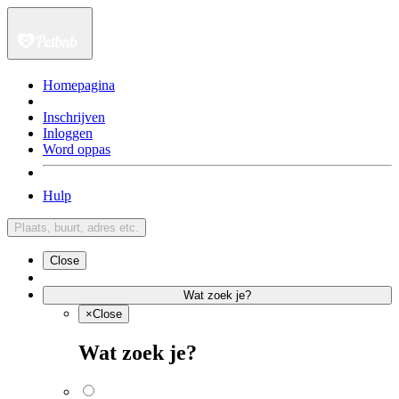
Homepagina
Inschrijven
Inloggen
Word oppas
Hulp
Plaats, buurt, adres etc.
Close
Wat zoek je?
×
Close
Wat zoek je?