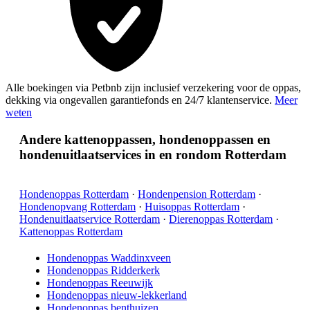
Alle boekingen via Petbnb zijn inclusief verzekering voor de oppas,
dekking via ongevallen garantiefonds en 24/7 klantenservice.
Meer
weten
Andere kattenoppassen, hondenoppassen en
hondenuitlaatservices in en rondom Rotterdam
Hondenoppas Rotterdam
·
Hondenpension Rotterdam
·
Hondenopvang Rotterdam
·
Huisoppas Rotterdam
·
Hondenuitlaatservice Rotterdam
·
Dierenoppas Rotterdam
·
Kattenoppas Rotterdam
Hondenoppas Waddinxveen
Hondenoppas Ridderkerk
Hondenoppas Reeuwijk
Hondenoppas nieuw-lekkerland
Hondenoppas benthuizen