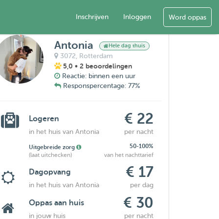
Inschrijven
Inloggen
Word oppas
Antonia
Hele dag thuis
3072,
Rotterdam
5,0
• 2 beoordelingen
Reactie: binnen een uur
Responspercentage: 77%
€ 22
Logeren
in het huis van Antonia
per nacht
50-100%
Uitgebreide zorg
(laat uitchecken)
van het nachttarief
€ 17
Dagopvang
in het huis van Antonia
per dag
€ 30
Oppas aan huis
in jouw huis
per nacht