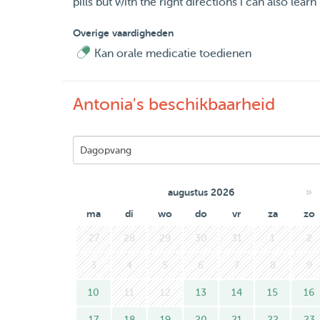
pills but with the right directions i can also le
Overige vaardigheden
Kan orale medicatie toedienen
Antonia's beschikbaarheid
»
augustus 2026
ma
di
wo
do
vr
za
zo
27
28
29
30
31
1
2
3
4
5
6
7
8
9
10
11
12
13
14
15
16
17
18
19
20
21
22
23