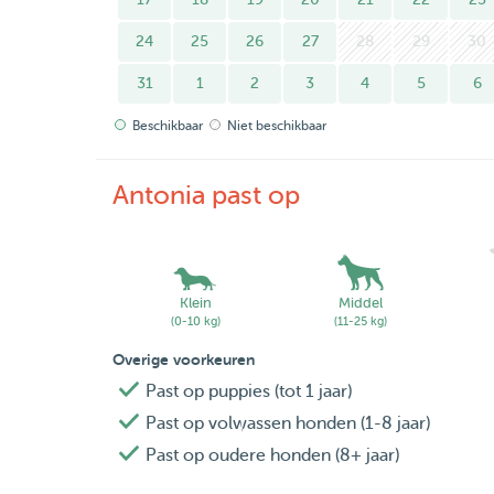
24
25
26
27
28
29
30
31
1
2
3
4
5
6
Beschikbaar
Niet beschikbaar
Antonia past op
Klein
Middel
(0-10 kg)
(11-25 kg)
Overige voorkeuren
Past op puppies (tot 1 jaar)
Past op volwassen honden (1-8 jaar)
Past op oudere honden (8+ jaar)