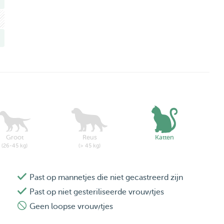
Groot
Reus
Katten
(26-45 kg)
(> 45 kg)
Past op mannetjes die niet gecastreerd zijn
Past op niet gesteriliseerde vrouwtjes
Geen loopse vrouwtjes