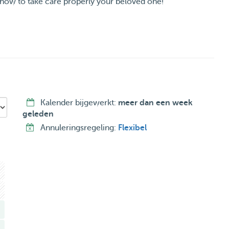
arn how to take care properly your beloved one!
Kalender bijgewerkt:
meer dan een week
geleden
Annuleringsregeling:
Flexibel