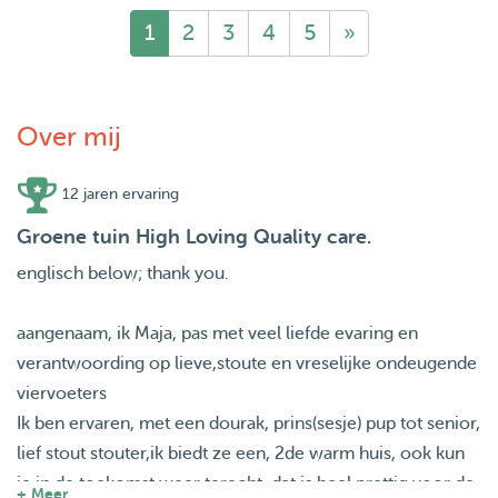
1
2
3
4
5
»
Over mij
12 jaren ervaring
Groene tuin High Loving Quality care.
englisch below; thank you.
aangenaam, ik Maja, pas met veel liefde evaring en
verantwoording op lieve,stoute en vreselijke ondeugende
viervoeters
Ik ben ervaren, met een dourak, prins(sesje) pup tot senior,
lief stout stouter,ik biedt ze een, 2de warm huis, ook kun
je in de toekomst weer terecht, dat is heel prettig voor de
+ Meer