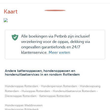
smal dog max 8 kilo
Higher rate;Large dog, max 20 kilo,adhd puppie.
Kaart
During high holyday season
fee is 10% up,
thank you!for understanding, All rates include the Petbnb
Alle boekingen via Petbnb zijn inclusief
verzekering voor de oppas, dekking via
fee and taxes.
ongevallen garantiefonds en 24/7
klantenservice.
Meer weten
I am available for contact by stayover which gives you a
perfect peace of mind.
Andere kattenoppassen, hondenoppassen en
hondenuitlaatservices in en rondom Rotterdam
I look forward to meeting your lovely dog soon! Let's
arrange a meet and greet.
·
·
Hondenoppas Rotterdam
Hondenpension Rotterdam
Hondenopvang
Best wishes,Maja 🐕🐾.
·
·
·
Rotterdam
Huisoppas Rotterdam
Hondenuitlaatservice Rotterdam
·
Dierenoppas Rotterdam
Kattenoppas Rotterdam
.
Hondenoppas Waddinxveen
Hondenoppas Ridderkerk