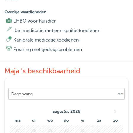
hond en de baas, ik zie ze ook graag terug.
Overige vaardigheden
ik heb wel een Verzoek;
EHBO voor huisdier
*Géén hard blaffende waakse honden, ik hou rekening
Kan medicatie met een spuitje toedienen
met omwonende, ik woon in een gehorig appartement!.
Kan orale medicatie toedienen
*Aanvragen Maximaal 1 maand vooruit, om mijn oppas
Ervaring met gedragsproblemen
agenda overzichtelijk te houden.
Mijn agenda;
Maja 's beschikbaarheid
Brengen en Halen
Ontmoeting
Dagopvang
Proef dag
tussen 13.00 en 22 00 uur.
»
augustus 2026
ma
di
wo
do
vr
za
zo
Maandag,Dinsdag,Woensdag, Donderdag Vrijdag,
27
28
29
30
31
1
2
Zaterdag, Zondag.