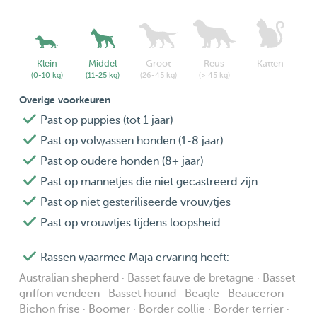
Mijn doel:Ik wil je hond uitgebalanceerd, blij en voldaan
weer aan je teruggeven. Ze krijgen amper tijd om je te
missen! ik verwen ze graag, zodat ze de baasjes niet te
Klein
Middel
Groot
Reus
Katten
(0-10 kg)
(11-25 kg)
(26-45 kg)
(> 45 kg)
veel missen...Als de hond gewend is om op bed te slapen,
Overige voorkeuren
mag hij of zij dichtbij slapen op een royale, luxe 'dog
Past op puppies (tot 1 jaar)
futon.
Past op volwassen honden (1-8 jaar)
Overlappende boeking:soms logeerd er een andere
Past op oudere honden (8+ jaar)
gast,met mijn inzicht/ervaring en allerte toezicht,zorg ik
Past op mannetjes die niet gecastreerd zijn
ervoor dat iedere viervoeter zich op het gemak voelt,
Past op niet gesteriliseerde vrouwtjes
zodat de 'playdate' een positieve en veilige ervaring
Past op vrouwtjes tijdens loopsheid
wordt. Ze maken snel vriendjes!
het is fantastisch om te zien, hoe blij zij zijn met een
Rassen waarmee Maja ervaring heeft:
speelmaatje,Uitlaten doen we samen, maar wel aan een
Australian shepherd · Basset fauve de bretagne · Basset
eigen, aparte lange lijn voor de nodige vrijheid.
griffon vendeen · Basset hound · Beagle · Beauceron ·
Bichon frise · Boomer · Border collie · Border terrier ·