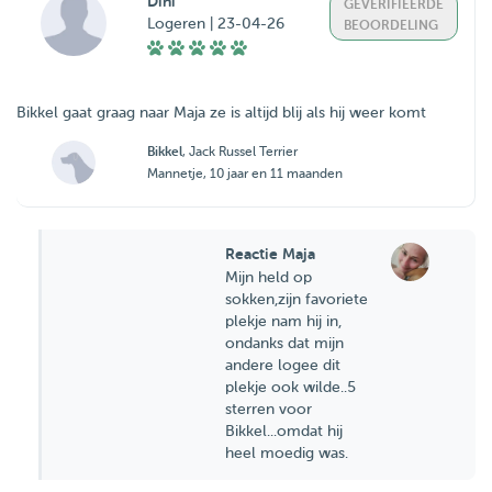
Dini
GEVERIFIEERDE
Logeren | 23-04-26
BEOORDELING
Bikkel gaat graag naar Maja ze is altijd blij als hij weer komt
Bikkel
, Jack Russel Terrier
Mannetje, 10 jaar en 11 maanden
Reactie Maja
Mijn held op
sokken,zijn favoriete
plekje nam hij in,
ondanks dat mijn
andere logee dit
plekje ook wilde..5
sterren voor
Bikkel...omdat hij
heel moedig was.