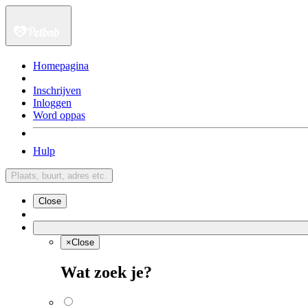
Homepagina
Inschrijven
Inloggen
Word oppas
Hulp
Plaats, buurt, adres etc.
Close
×
Close
Wat zoek je?