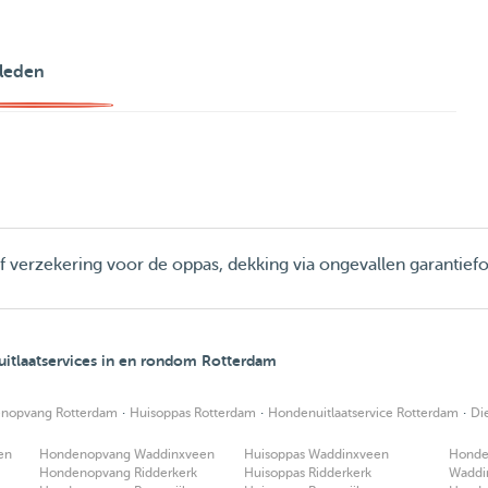
leden
ief verzekering voor de oppas, dekking via ongevallen garantief
itlaatservices in en rondom Rotterdam
·
·
·
nopvang Rotterdam
Huisoppas Rotterdam
Hondenuitlaatservice Rotterdam
Di
en
Hondenopvang Waddinxveen
Huisoppas Waddinxveen
Honden
Hondenopvang Ridderkerk
Huisoppas Ridderkerk
Waddi