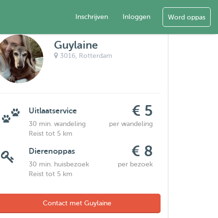
Inschrijven
Inloggen
Word oppas
Guylaine
3016,
Rotterdam
€ 5
Uitlaatservice
30 min. wandeling
per wandeling
Reist tot 5 km
€ 8
Dierenoppas
30 min. huisbezoek
per bezoek
Reist tot 5 km
Contact met Guylaine