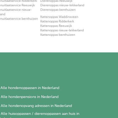
uitlaatservice Ridderkerk
Dierenoppas Reeuwijk
uitlaatservice Reeuwijk
Dierenoppas nieuw-lekkerland
uitlaatservice nieuw-
Dierenoppas benthuizen
land
Kattenoppas Waddinxveen
uitlaatservice benthuizen
Kattenoppas Ridderkerk
Kattenoppas Reeuwijk
Kattenoppas nieuw-lekkerland
Kattenoppas benthuizen
Alle hondenoppassen in Nederland
Alle hondenpensions in Nederland
Alle hondenopvang adressen in Nederland
Alle huisoppassen / dierenoppassen aan huis in