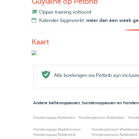
Guylaine op Petbnb
Oppas training voltooid
Kalender bijgewerkt:
meer dan een week ge
Kaart
Alle boekingen via Petbnb zijn inclus
Andere kattenoppassen, hondenoppassen en hondenu
·
·
Hondenoppas Rotterdam
Hondenpension Rotterdam
Honde
Hondenoppas Waddinxveen
Hondenpension Waddinxve
Hondenoppas Ridderkerk
Hondenpension Ridderkerk