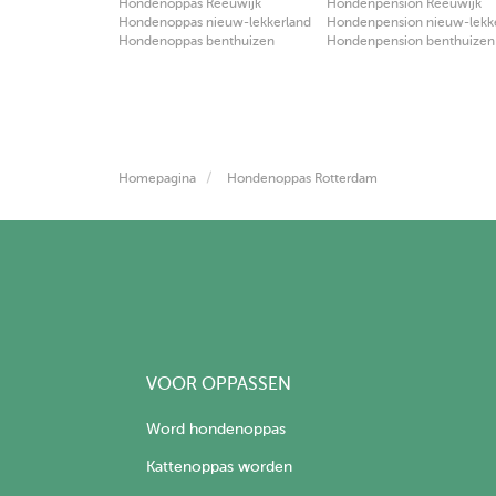
Hondenoppas Reeuwijk
Hondenpension Reeuwijk
Hondenoppas nieuw-lekkerland
Hondenpension nieuw-lekk
Hondenoppas benthuizen
Hondenpension benthuizen
Homepagina
Hondenoppas Rotterdam
VOOR OPPASSEN
Word hondenoppas
Kattenoppas worden