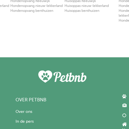
Hondenopvang Reeuwijk
Huisoppas Reeuwijk
Honden
erland
Hondenopvang nieuw-lekkerland
Huisoppas nieuw-lekkerland
Honden
Hondenopvang benthuizen
Huisoppas benthuizen
Honden
lekker
Honden
OVER PETBNB
Over ons
In de pers