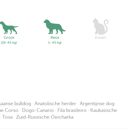
Groot
Reus
Katten
(26-45 kg)
(> 45 kg)
ikaanse bulldog · Anatolische herder · Argentijnse dog ·
ane Corso · Dogo-Canario · Fila brasileiro · Kaukasische
r · Tosa · Zuid-Russische Owcharka