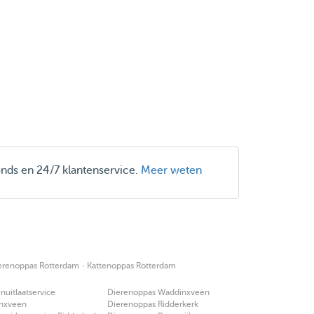
onds en 24/7 klantenservice.
Meer weten
·
erenoppas Rotterdam
Kattenoppas Rotterdam
uitlaatservice
Dierenoppas Waddinxveen
nxveen
Dierenoppas Ridderkerk