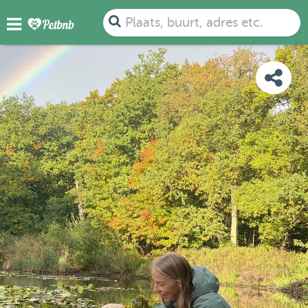
FOTO'S
DETAILS
BESCHIKBAARHEID
KAART
Plaats, buurt, adres etc.