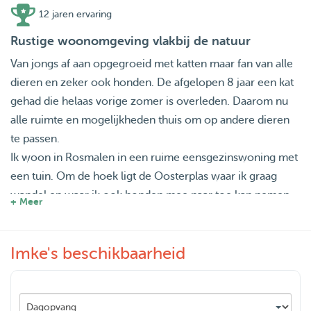
12 jaren ervaring
Rustige woonomgeving vlakbij de natuur
Van jongs af aan opgegroeid met katten maar fan van alle
dieren en zeker ook honden. De afgelopen 8 jaar een kat
gehad die helaas vorige zomer is overleden. Daarom nu
alle ruimte en mogelijkheden thuis om op andere dieren
te passen.
Ik woon in Rosmalen in een ruime eensgezinswoning met
een tuin. Om de hoek ligt de Oosterplas waar ik graag
wandel en waar ik ook honden mee naar toe kan nemen
+ Meer
voor een wandeling.
Door mijn werk kan ik nooit op dinsdag of donderdag
Imke's beschikbaarheid
oppassen. Voor langere periode oppassen kan ik mogelijk
met werk wat regelen, dit graag in overleg.
Maandag en vrijdag zijn meestal mijn thuiswerkdagen dus
dan kan ik het (in overleg) vaak wel combineren met