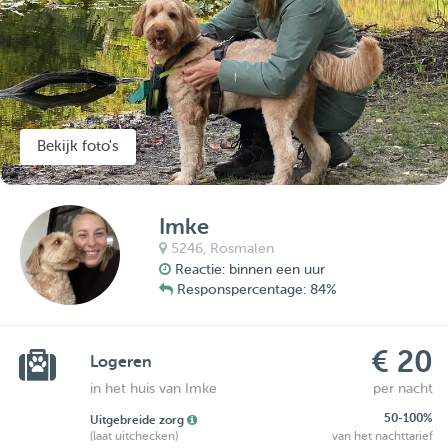
Bekijk foto's
Imke
5246,
Rosmalen
Reactie: binnen een uur
Responspercentage: 84%
€ 20
Logeren
in het huis van Imke
per nacht
50-100%
Uitgebreide zorg
(laat uitchecken)
van het nachttarief