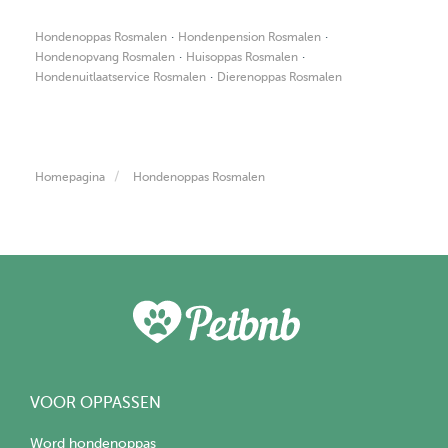
·
·
Hondenoppas Rosmalen
Hondenpension Rosmalen
·
·
Hondenopvang Rosmalen
Huisoppas Rosmalen
·
Hondenuitlaatservice Rosmalen
Dierenoppas Rosmalen
Homepagina
Hondenoppas Rosmalen
VOOR OPPASSEN
Word hondenoppas