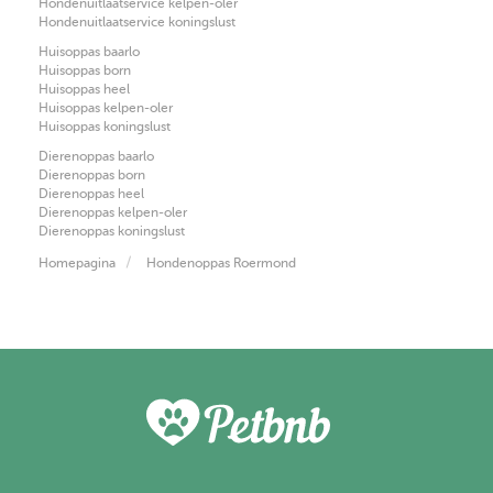
Hondenuitlaatservice kelpen-oler
Hondenuitlaatservice koningslust
Huisoppas baarlo
Huisoppas born
Huisoppas heel
Huisoppas kelpen-oler
Huisoppas koningslust
Dierenoppas baarlo
Dierenoppas born
Dierenoppas heel
Dierenoppas kelpen-oler
Dierenoppas koningslust
Homepagina
Hondenoppas Roermond