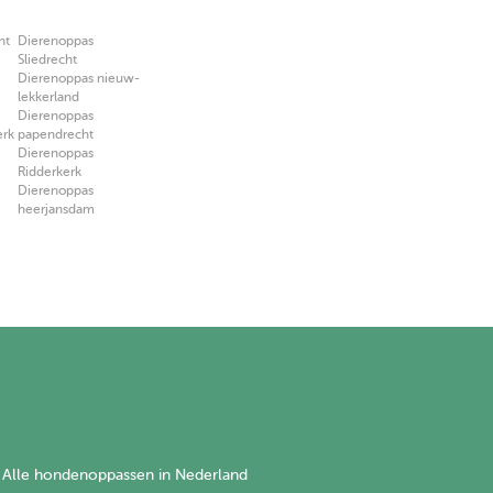
ht
Dierenoppas
Sliedrecht
Dierenoppas nieuw-
lekkerland
Dierenoppas
erk
papendrecht
Dierenoppas
Ridderkerk
Dierenoppas
heerjansdam
Alle hondenoppassen in Nederland