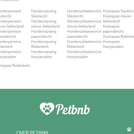
ndenpension
Hondenopvang
Hondenuitlaatservice
Huisoppas Sliedrec
iedrecht
Sliedrecht
Sliedrecht
Huisoppas nieuw-
ndenpension
Hondenopvang
Hondenuitlaatservice
lekkerland
euw-lekkerland
nieuw-lekkerland
nieuw-lekkerland
Huisoppas
ndenpension
Hondenopvang
Hondenuitlaatservice
papendrecht
pendrecht
papendrecht
papendrecht
Huisoppas Ridderk
ndenpension
Hondenopvang
Hondenuitlaatservice
Huisoppas
dderkerk
Ridderkerk
Ridderkerk
heerjansdam
ndenpension
Hondenopvang
Hondenuitlaatservice
erjansdam
heerjansdam
heerjansdam
oppas Ridderkerk
OVER PETBNB