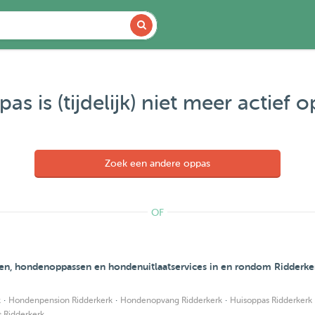
as is (tijdelijk) niet meer actief 
Zoek een andere oppas
OF
en, hondenoppassen en hondenuitlaatservices in en rondom Ridderke
·
·
·
k
Hondenpension Ridderkerk
Hondenopvang Ridderkerk
Huisoppas Ridderkerk
 Ridderkerk