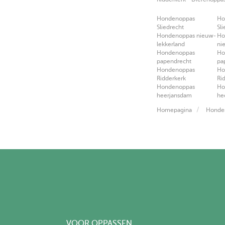
Hondenoppas
Ho
Sliedrecht
Sl
Hondenoppas nieuw-
Ho
lekkerland
ni
Hondenoppas
Ho
papendrecht
pa
Hondenoppas
Ho
Ridderkerk
Ri
Hondenoppas
Ho
heerjansdam
he
Homepagina
Honden
VOOR OPPASSEN