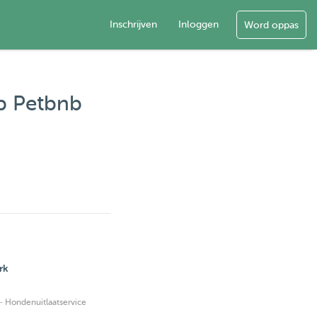
Inschrijven
Inloggen
Word oppas
op Petbnb
rk
·
Hondenuitlaatservice