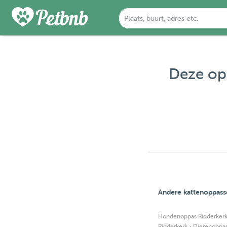
Deze opp
Andere kattenoppass
Hondenoppas Ridderker
·
Ridderkerk
Dierenoppas