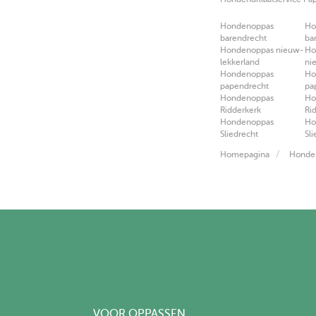
Hondenoppas
Ho
barendrecht
ba
Hondenoppas nieuw-
Ho
lekkerland
ni
Hondenoppas
Ho
papendrecht
pa
Hondenoppas
Ho
Ridderkerk
Ri
Hondenoppas
Ho
Sliedrecht
Sl
Homepagina
Honde
VOOR OPPASSEN