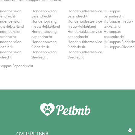
ndenpension
Hondenopvang
Hondenuitlaatservice
Huisoppas
rendrecht
barendrecht
barendrecht
barendrecht
ndenpension
Hondenopvang
Hondenuitlaatservice
Huisoppas nieuw-
euw-lekkerland
nieuw-lekkerland
nieuw-lekkerland
lekkerland
ndenpension
Hondenopvang
Hondenuitlaatservice
Huisoppas
pendrecht
papendrecht
papendrecht
papendrecht
ndenpension
Hondenopvang
Hondenuitlaatservice
Huisoppas Ridderk
dderkerk
Ridderkerk
Ridderkerk
Huisoppas Sliedrec
ndenpension
Hondenopvang
Hondenuitlaatservice
iedrecht
Sliedrecht
Sliedrecht
noppas Papendrecht
OVER PETBNB