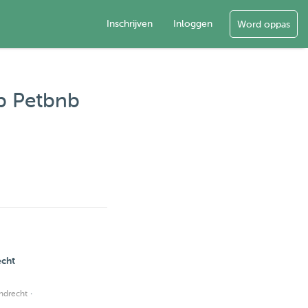
Inschrijven
Inloggen
Word oppas
op Petbnb
echt
·
ndrecht