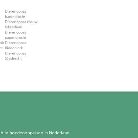
Dierenoppas
barendrecht
Dierenoppas nieuw-
lekkerland
Dierenoppas
papendrecht
erk
Dierenoppas
ht
Ridderkerk
Dierenoppas
Sliedrecht
Alle hondenoppassen in Nederland