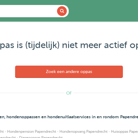
as is (tijdelijk) niet meer actief 
Zoek een andere oppas
OF
en, hondenoppassen en hondenuitlaatservices in en rondom Papendr
·
·
·
ht
Hondenpension Papendrecht
Hondenopvang Papendrecht
Huisoppas Pape
·
pendrecht
Dierenoppas Papendrecht