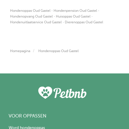
·
·
Hondenoppas Oud Gastel
Hondenpension Oud Gastel
·
·
Hondenopvang Oud Gastel
Huisoppas Oud Gastel
·
Hondenuitlaatservice Oud Gastel
Dierenoppas Oud Gastel
Homepagina
Hondenoppas Oud Gastel
VOOR OPPASSEN
Word hondenoppas