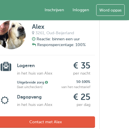
Inschrijven
Inloggen
Word oppas
Alex
3261,
Oud-Beijerland
Reactie: binnen een uur
Responspercentage: 100%
€ 35
Logeren
in het huis van Alex
per nacht
50-100%
Uitgebreide zorg
(laat uitchecken)
van het nachttarief
€ 25
Dagopvang
in het huis van Alex
per dag
Contact met Alex