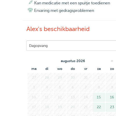
mag lopen.
Kan medicatie met een spuitje toedienen
Ervaring met gedragsproblemen
Alex's beschikbaarheid
»
augustus 2026
ma
di
wo
do
vr
za
zo
27
28
29
30
31
1
2
3
4
5
6
7
8
9
10
11
12
13
14
15
16
17
18
19
20
21
22
23