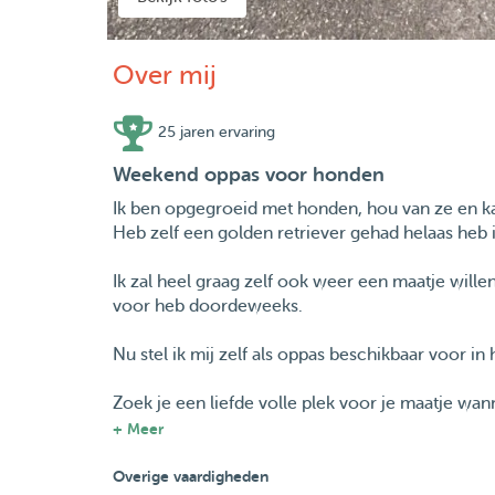
Over mij
25 jaren ervaring
Weekend oppas voor honden
Ik ben opgegroeid met honden, hou van ze en k
Heb zelf een golden retriever gehad helaas heb
Ik zal heel graag zelf ook weer een maatje wille
voor heb doordeweeks.
Nu stel ik mij zelf als oppas beschikbaar voor i
Zoek je een liefde volle plek voor je maatje w
gaat, waar een hond helaas niet mee naar toe ka
+ Meer
Ik wens elke soort hond welkom.
Woon vlak bij een losloop gebied waar uw hond 
Overige vaardigheden