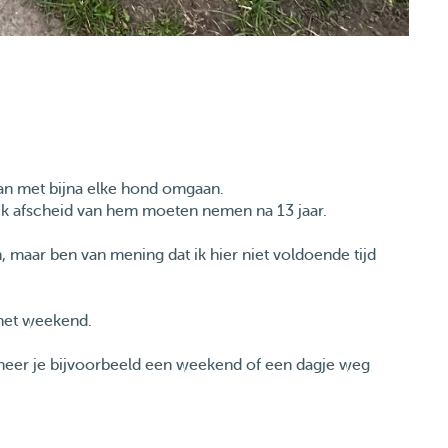
an met bijna elke hond omgaan.
 ik afscheid van hem moeten nemen na 13 jaar.
n, maar ben van mening dat ik hier niet voldoende tijd
n het weekend.
anneer je bijvoorbeeld een weekend of een dagje weg
n.
lekker kan rennen. mits in overleg met u uw hond los