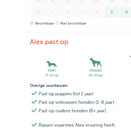
24
25
26
27
28
29
30
31
1
2
3
4
5
6
Beschikbaar
Niet beschikbaar
Alex past op
Klein
Middel
(0-10 kg)
(11-25 kg)
Overige voorkeuren
Past op puppies (tot 1 jaar)
Past op volwassen honden (1-8 jaar)
Past op oudere honden (8+ jaar)
Rassen waarmee Alex ervaring heeft: