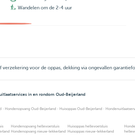
Wandelen om de 2-4 uur
ief verzekering voor de oppas, dekking via ongevallen garantief
tlaatservices in en rondom Oud-Beijerland
·
·
·
d
Hondenopvang Oud-Beijerland
Huisoppas Oud-Beijerland
Hondenuitlaatserv
is
Hondenopvang hellevoetsluis
Huisoppas hellevoetsluis
Honden
erland
Hondenopvang nieuw-lekkerland
Huisoppas nieuw-lekkerland
hellev