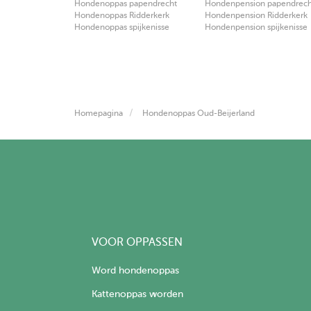
Hondenoppas papendrecht
Hondenpension papendrech
Hondenoppas Ridderkerk
Hondenpension Ridderkerk
Hondenoppas spijkenisse
Hondenpension spijkenisse
Homepagina
Hondenoppas Oud-Beijerland
VOOR OPPASSEN
Word hondenoppas
Kattenoppas worden