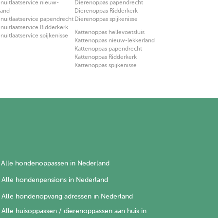
uitlaatservice nieuw-
Dierenoppas papendrecht
land
Dierenoppas Ridderkerk
uitlaatservice papendrecht
Dierenoppas spijkenisse
uitlaatservice Ridderkerk
Kattenoppas hellevoetsluis
uitlaatservice spijkenisse
Kattenoppas nieuw-lekkerland
Kattenoppas papendrecht
Kattenoppas Ridderkerk
Kattenoppas spijkenisse
Alle hondenoppassen in Nederland
Alle hondenpensions in Nederland
Alle hondenopvang adressen in Nederland
Alle huisoppassen / dierenoppassen aan huis in