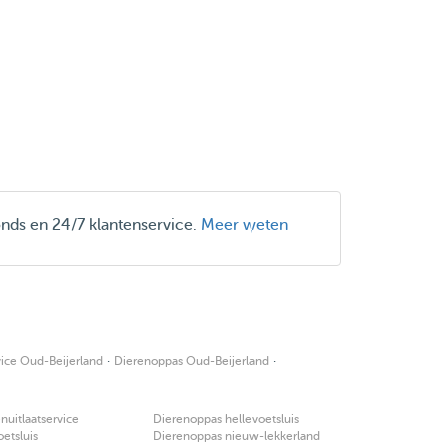
onds en 24/7 klantenservice.
Meer weten
·
·
ice Oud-Beijerland
Dierenoppas Oud-Beijerland
uitlaatservice
Dierenoppas hellevoetsluis
oetsluis
Dierenoppas nieuw-lekkerland