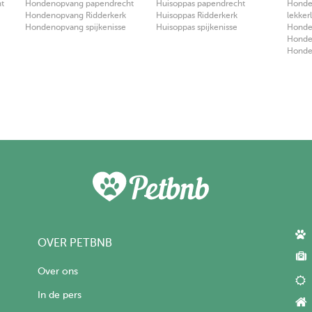
t
Hondenopvang papendrecht
Huisoppas papendrecht
Honden
Hondenopvang Ridderkerk
Huisoppas Ridderkerk
lekker
Hondenopvang spijkenisse
Huisoppas spijkenisse
Honden
Honden
Honden
OVER PETBNB
Over ons
In de pers