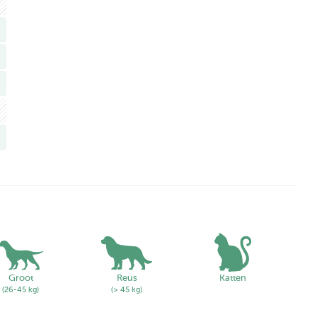
in de volgende gebieden:
Groot
Reus
Katten
(26-45 kg)
(> 45 kg)