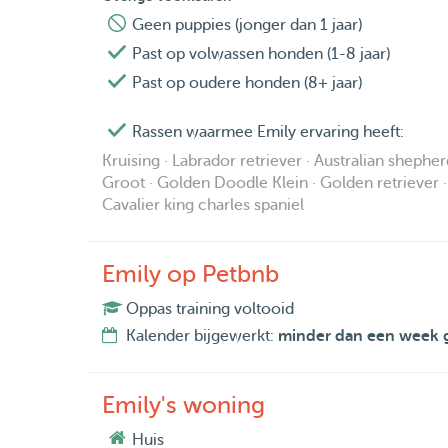
Van deze lijst is alleen Jenna nog bij ons, de re
Geen puppies (jonger dan 1 jaar)
nog met veel verdriet ons lieve Vlinderhondje o
Past op volwassen honden (1-8 jaar)
Verder heb ik in mijn kindertijd nog een aantal k
Past op oudere honden (8+ jaar)
En inmiddels heb ik al aardig wat ervaring opge
Rassen waarmee Emily ervaring heeft:
super tevreden mee!
Kruising · Labrador retriever · Australian shephe
______________________________________
Groot · Golden Doodle Klein · Golden retriever ·
Cavalier king charles spaniel
U kunt contact met mij opnemen door een berich
Ik kijk er naar uit om op uw lieve diertjes te pass
Emily op Petbnb
Liefs,
Oppas training voltooid
Emily
Kalender bijgewerkt:
minder dan een week 
Emily's woning
Huis