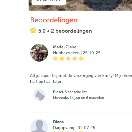
Beoordelingen
5,0
• 2 beoordelingen
Marie-Claire
Huisbezoeken | 25-10-25
Altijd super blij met de verzorging van Emily! Mijn hond
hart bij haar laten.
Diesel
, Siberische kat
Mannetje, 14 jaar en 6 maanden
Diana
Dagopvang | 01-07-25