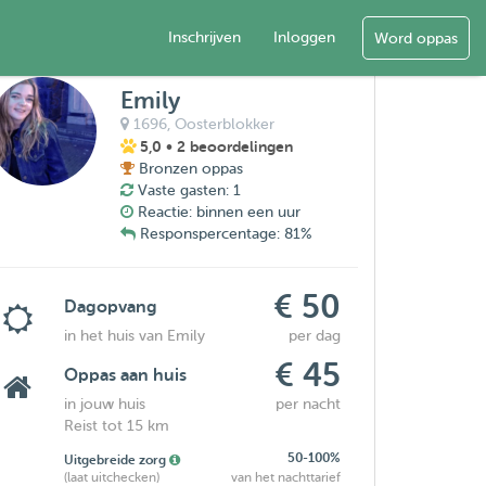
Inschrijven
Inloggen
Word oppas
Emily
1696,
Oosterblokker
5,0
• 2 beoordelingen
Bronzen oppas
Vaste gasten: 1
Reactie: binnen een uur
Responspercentage: 81%
€ 50
Dagopvang
in het huis van Emily
per dag
€ 45
Oppas aan huis
in jouw huis
per nacht
Reist tot 15 km
50-100%
Uitgebreide zorg
(laat uitchecken)
van het nachttarief