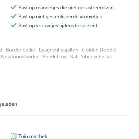
st van onze hondjes zijn overleden - en niet lang geleden
Past op mannetjes die niet gecastreerd zijn
p 7 mei 2026.
Past op niet gesteriliseerde vrouwtjes
atten gehad, maar dat is lang geleden.
Past op vrouwtjes tijdens loopsheid
daan als dierenoppas, met name via Petbnb. Ik ben er
rd · Border collie · Epagneul papillon · Golden Doodle
_________________________________________
 Newfoundlander · Poedel toy · Kat · Siberische kat ·
tje te sturen via Petbnb.
en!
geleden
Tuin met hek