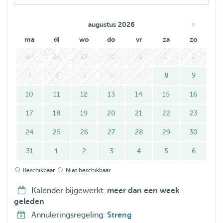
»
augustus 2026
ma
di
wo
do
vr
za
zo
27
28
29
30
31
1
2
3
4
5
6
7
8
9
10
11
12
13
14
15
16
17
18
19
20
21
22
23
24
25
26
27
28
29
30
31
1
2
3
4
5
6
Beschikbaar
Niet beschikbaar
Kalender bijgewerkt:
meer dan een week
geleden
Annuleringsregeling:
Streng