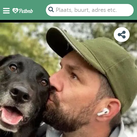
FOTO'S
DETAILS
BESCHIKBAARHEID
KAART
Plaats, buurt, adres etc.