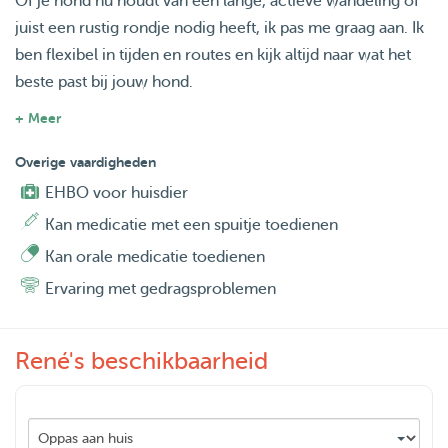
Of je hond nu houdt van een lange, actieve wandeling of
juist een rustig rondje nodig heeft, ik pas me graag aan. Ik
ben flexibel in tijden en routes en kijk altijd naar wat het
beste past bij jouw hond.
+ Meer
Wanneer het kan zal ik mijn eigen speelse en liefdevolle
Goldenretreiver/Mechelseherder meenemen als dit ook
Overige vaardigheden
gewenst is. Toby is gewend te spelen met alle soorten
EHBO voor huisdier
honden en houdt graag een oogje in het zeil.
Kan medicatie met een spuitje toedienen
Kan orale medicatie toedienen
Heb je vragen of wil je een keer kennismaken? Stuur me
Ervaring met gedragsproblemen
gerust een berichtje, ik help je graag!
René's beschikbaarheid