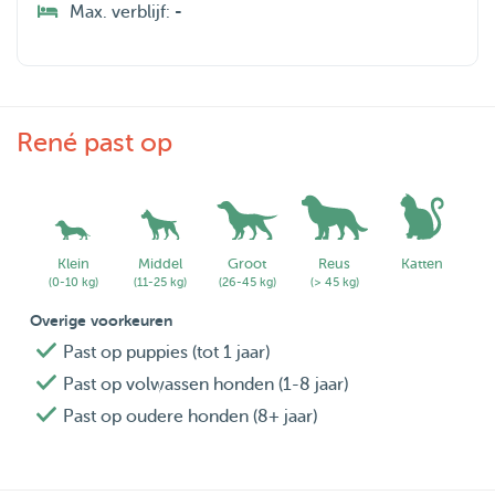
Max. verblijf:
-
René past op
Klein
Middel
Groot
Reus
Katten
(0-10 kg)
(11-25 kg)
(26-45 kg)
(> 45 kg)
Overige voorkeuren
Past op puppies (tot 1 jaar)
Past op volwassen honden (1-8 jaar)
Past op oudere honden (8+ jaar)