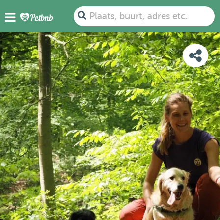
FOTO'S
BEOORDELINGEN
DETAILS
KAART
Plaats, buurt, adres etc.