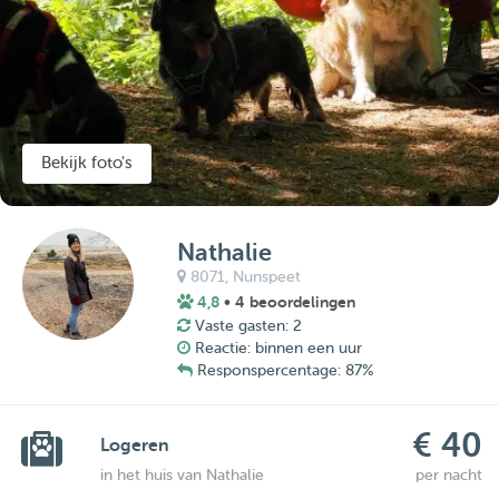
Bekijk foto's
Nathalie
8071,
Nunspeet
4,8
• 4 beoordelingen
Vaste gasten: 2
Reactie: binnen een uur
Responspercentage: 87%
€ 40
Logeren
in het huis van Nathalie
per nacht