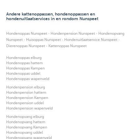
Andere kattenoppassen, hondenoppassen en
hondenuitlaatservices in en rondom Nunspeet
·
·
Hondenoppas Nunspeet
Hondenpension Nunspeet
Hondenopvang
·
·
·
Nunspeet
Huisoppas Nunspeet
Hondenuitlaatservice Nunspeet
·
Dierenoppas Nunspeet
Kattenoppas Nunspeet
Hondenoppas elburg
Hondenoppas hattem
Hondenoppas Kampen
Hondenoppas uddel
Hondenoppas wapenveld
Hondenpension elburg
Hondenpension hattem
Hondenpension Kampen
Hondenpension uddel
Hondenpension wapenveld
Hondenopvang elburg
Hondenopvang hattem
Hondenopvang Kampen
Hondenopvang uddel
Hondenopvang wapenveld