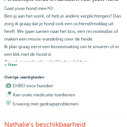
Gaat jouw hond mee?🐶
Ben jij aan het werk, of heb je andere verplichtingen? Dan
zorg ik graag dat je hond ook een ochtend/middag uit
heeft. We gaan samen naar het bos, een recreatieplas of
maken een mooie wandeling over de heide.
Ik plan graag eerst een kennismaking om te ervaren of er
een klik met de hond is.
Zowel eenmalig als wekelijks beschikbaar.
+ Meer
Ik haal je hond op en hij/zijn wordt kwispelend en moe
Overige vaardigheden
maar voldaan thuisgebracht.
EHBO voor huisdier
Kan orale medicatie toedienen
Ik vind het belangrijk dat de hond luistert naar
Ervaring met gedragsproblemen
basiscommando’s, we spreken samen af of de hond aan
de riem moet lopen of ook los mag.
Loopt je hond graag samen met andere honden?
Nathalie's beschikbaarheid