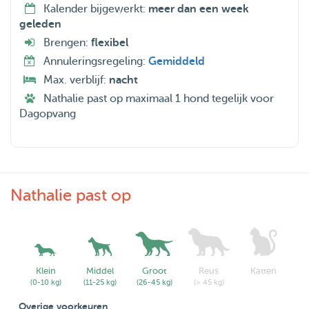
Kalender bijgewerkt:
meer dan een week
geleden
Brengen:
flexibel
Annuleringsregeling:
Gemiddeld
Max. verblijf:
nacht
Nathalie past op maximaal 1 hond tegelijk voor
Dagopvang
Nathalie past op
Klein
Middel
Groot
Reus
Katten
(0-10 kg)
(11-25 kg)
(26-45 kg)
(> 45 kg)
Overige voorkeuren