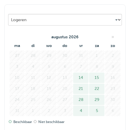
Gezellige wandelingen samen met nieuwe vrienden bied
ik ook aan.
»
augustus 2026
ma
di
wo
do
vr
za
zo
27
28
29
30
31
1
2
3
4
5
6
7
8
9
10
11
12
13
14
15
16
17
18
19
20
21
22
23
24
25
26
27
28
29
30
31
1
2
3
4
5
6
Beschikbaar
Niet beschikbaar