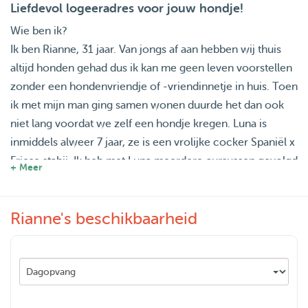
Liefdevol logeeradres voor jouw hondje!
Wie ben ik?
Ik ben Rianne, 31 jaar. Van jongs af aan hebben wij thuis
altijd honden gehad dus ik kan me geen leven voorstellen
zonder een hondenvriendje of -vriendinnetje in huis. Toen
ik met mijn man ging samen wonen duurde het dan ook
niet lang voordat we zelf een hondje kregen. Luna is
inmiddels alweer 7 jaar, ze is een vrolijke cocker Spaniël x
Friese stabij. Ik heb met Luna meerdere cursussen gevolgd
+ Meer
en ze is dan ook de ideale gezinshond voor ons. Lief maar
zeker ook een beetje eigenwijs.
Rianne's beschikbaarheid
Thuissituatie
Ik woon samen met mijn man en twee kindjes in een
eengezinswoning in Nijverdal.
Onze twee kindjes zijn nog jong, namelijk 3 en 5 jaar. We