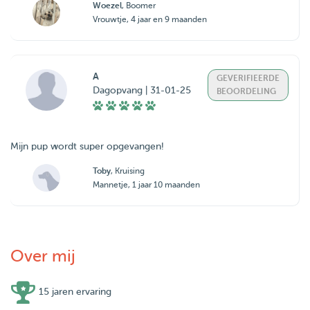
Woezel
, Boomer
Vrouwtje, 4 jaar en 9 maanden
A
GEVERIFIEERDE
Dagopvang | 31-01-25
BEOORDELING
Mijn pup wordt super opgevangen!
Toby
, Kruising
Mannetje, 1 jaar 10 maanden
Over mij
15 jaren ervaring