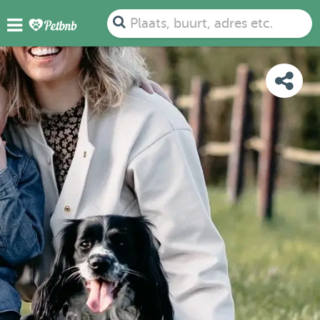
FOTO'S
BEOORDELINGEN
DETAILS
KAART
Plaats, buurt, adres etc.