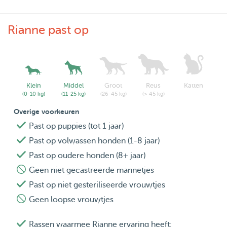
Datum reseveren?
Rianne past op
Het lijkt me fijn om dan eerst even met elkaar kennis te
maken om te zien of het van beide kanten klikt. Deze
kennismaking zal dan bij mij thuis plaatsvinden, zodat
zowel u als uw hond ook kennis kan maken met ons huis
Klein
Middel
Groot
Reus
Katten
en de omgeving. Na de kennismaking kunnen we kijken of
(0-10 kg)
(11-25 kg)
(26-45 kg)
(> 45 kg)
een proefdag daarna nog gewenst is.
Overige voorkeuren
Past op puppies (tot 1 jaar)
Past op volwassen honden (1-8 jaar)
Past op oudere honden (8+ jaar)
Geen niet gecastreerde mannetjes
Past op niet gesteriliseerde vrouwtjes
Geen loopse vrouwtjes
Rassen waarmee Rianne ervaring heeft: