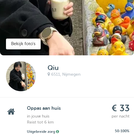
Bekijk foto's
Qiu
6511,
Nijmegen
€ 33
Oppas aan huis
in jouw huis
per nacht
Reist tot 6 km
50-100%
Uitgebreide zorg