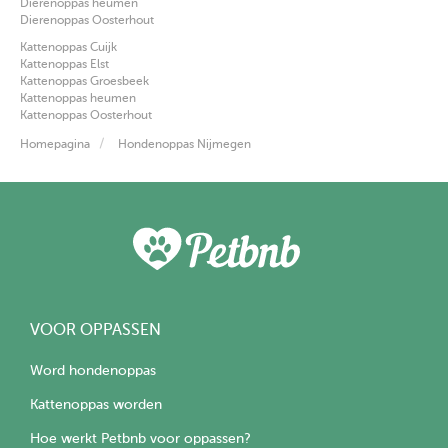
Dierenoppas heumen
Dierenoppas Oosterhout
Kattenoppas Cuijk
Kattenoppas Elst
Kattenoppas Groesbeek
Kattenoppas heumen
Kattenoppas Oosterhout
Homepagina
Hondenoppas Nijmegen
VOOR OPPASSEN
Word hondenoppas
Kattenoppas worden
Hoe werkt Petbnb voor oppassen?