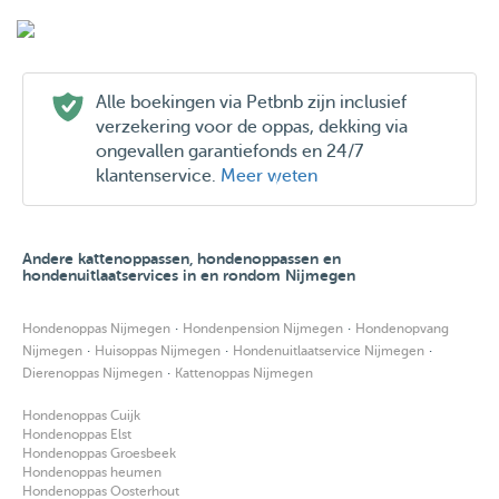
Alle boekingen via Petbnb zijn inclusief
verzekering voor de oppas, dekking via
ongevallen garantiefonds en 24/7
klantenservice.
Meer weten
Andere kattenoppassen, hondenoppassen en
hondenuitlaatservices in en rondom Nijmegen
·
·
Hondenoppas Nijmegen
Hondenpension Nijmegen
Hondenopvang
·
·
·
Nijmegen
Huisoppas Nijmegen
Hondenuitlaatservice Nijmegen
·
Dierenoppas Nijmegen
Kattenoppas Nijmegen
Hondenoppas Cuijk
Hondenoppas Elst
Hondenoppas Groesbeek
Hondenoppas heumen
Hondenoppas Oosterhout