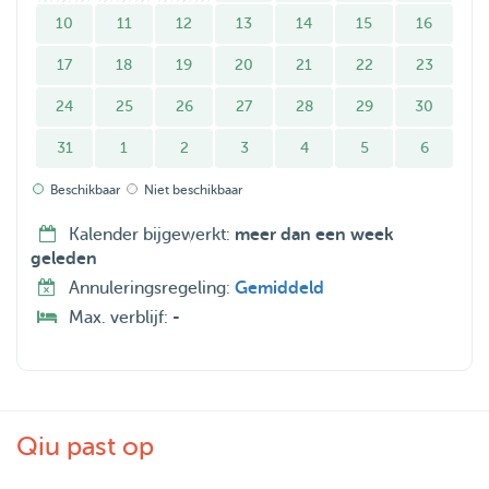
op me nemen als je bijvoorbeeld plotseling het huis uit
10
11
12
13
14
15
16
moet.
17
18
19
20
21
22
23
Ik vind het heerlijk om met je huisdier naar de natuur te
gaan voor een wandeling, en als hij/zij het leuk vindt, een
24
25
26
27
28
29
30
rondje rennen!
31
1
2
3
4
5
6
Beschikbaar
Niet beschikbaar
Kalender bijgewerkt:
meer dan een week
geleden
Annuleringsregeling:
Gemiddeld
Max. verblijf:
-
Qiu past op