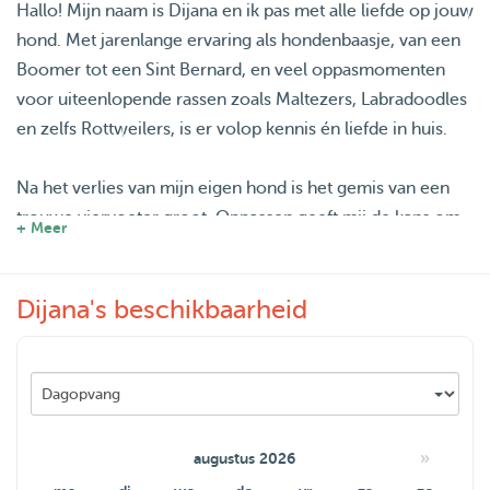
Hallo! Mijn naam is Dijana en ik pas met alle liefde op jouw
hond. Met jarenlange ervaring als hondenbaasje, van een
Boomer tot een Sint Bernard, en veel oppasmomenten
voor uiteenlopende rassen zoals Maltezers, Labradoodles
en zelfs Rottweilers, is er volop kennis én liefde in huis.
Na het verlies van mijn eigen hond is het gemis van een
trouwe viervoeter groot. Oppassen geeft mij de kans om
+ Meer
weer van dat gezelschap te genieten, terwijl jouw hond in
goede handen is. Er wordt deels vanuit huis gewerkt,
Dijana's beschikbaarheid
waardoor er veel tijd, aandacht en rust is. Mijn woning ligt
prachtig aan het Staddijk, met de Berendonck en Hatertse
Vennen op korte afstand. Perfecte plekken voor heerlijke,
ontspannen wandelingen in de natuur.
Er zijn geen andere huisdieren aanwezig, waardoor
»
augustus 2026
logeetjes hier alle aandacht en zorg krijgen die ze