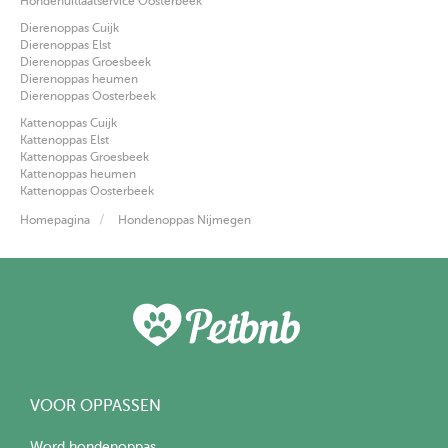
Hondenuitlaatservice Oosterbeek
Dierenoppas Cuijk
Dierenoppas Elst
Dierenoppas Groesbeek
Dierenoppas heumen
Dierenoppas Oosterbeek
Kattenoppas Cuijk
Kattenoppas Elst
Kattenoppas Groesbeek
Kattenoppas heumen
Kattenoppas Oosterbeek
Homepagina
Hondenoppas Nijmegen
VOOR OPPASSEN
Word hondenoppas