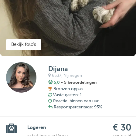
Bekijk foto's
Dijana
6537,
Nijmegen
5,0
• 5 beoordelingen
Bronzen oppas
Vaste gasten: 1
Reactie: binnen een uur
Responspercentage: 93%
€ 30
Logeren
in het huis van Dijana
per nacht