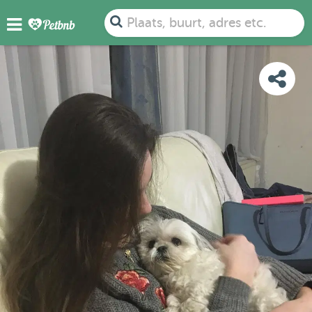
FOTO'S
BEOORDELINGEN
DETAILS
KAART
Plaats, buurt, adres etc.