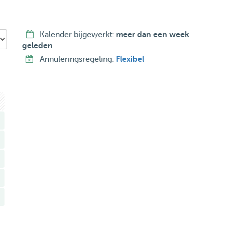
mits ze niet veel blaffen (ik woon in een appartement, dus
en) ik heb 1 groot balkon achter en een klein balkonnetje
Kalender bijgewerkt:
meer dan een week
 (het stadspark) en wandel graag. Ik woon op de eerste
geleden
Annuleringsregeling:
Flexibel
 de baasjes thuis op te passen. Het enige wat daarbij
ge het thuiswerken, maar verder betekent dat ook dat ik de
elingen. Daarnaast zal ik ervoor zorgen dat het huis
 liefde van mij zal ontvangen. Ik kan ook reviews
k een andere pagina gebruik voor oppassen.
ten (minstens een half uur/drie kwartier) en ’s avonds
oor een plas. Ik houd goed rekening met alle wensen,
 en ik zal me daaraan houden. Ook wat betreft snacks
 de baas van de hond mij doorgeeft en hier hetzelfde mee
dit alleen voor honden in Nijmegen rondom het centrum