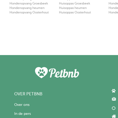
Hondenopvang Groesbeek
Huisoppas Groesbeek
Honden
Hondenopvang heumen
Huisoppas heumen
Honde
Hondenopvang Oosterhout
Huisoppas Oosterhout
Honden
OVER PETBNB
Over ons
In de pers