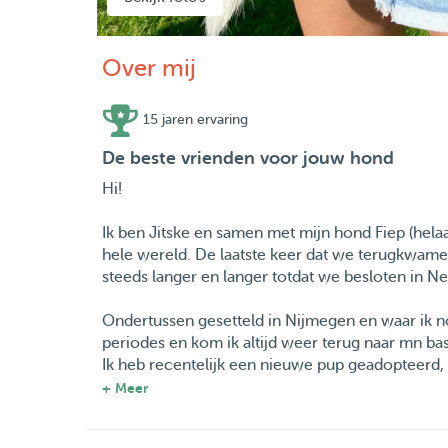
Over mij
15 jaren ervaring
De beste vrienden voor jouw hond
Hi!
Ik ben Jitske en samen met mijn hond Fiep (hel
hele wereld. De laatste keer dat we terugkwam
steeds langer en langer totdat we besloten in Ned
Ondertussen gesetteld in Nijmegen en waar ik nog
periodes en kom ik altijd weer terug naar mn bas
Ik heb recentelijk een nieuwe pup geadopteerd, P
met andere honden te spelen. Ik heb samen met
+ Meer
Ik ben helaas allergisch voor katten.