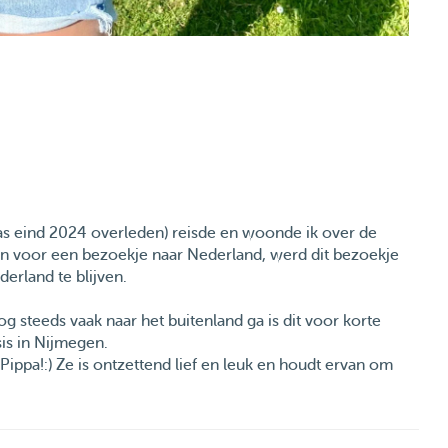
aas eind 2024 overleden) reisde en woonde ik over de
en voor een bezoekje naar Nederland, werd dit bezoekje
erland te blijven.
 steeds vaak naar het buitenland ga is dit voor korte
is in Nijmegen.
ippa!:) Ze is ontzettend lief en leuk en houdt ervan om
 Pippa al op andere honden opgepast en dat ging goed.