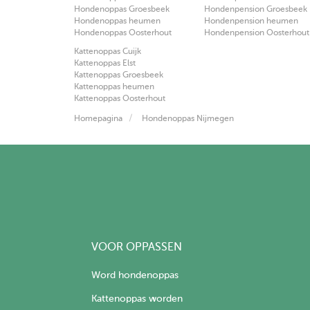
Hondenoppas Groesbeek
Hondenpension Groesbeek
Hondenoppas heumen
Hondenpension heumen
Hondenoppas Oosterhout
Hondenpension Oosterhout
Kattenoppas Cuijk
Kattenoppas Elst
Kattenoppas Groesbeek
Kattenoppas heumen
Kattenoppas Oosterhout
Homepagina
Hondenoppas Nijmegen
VOOR OPPASSEN
Word hondenoppas
Kattenoppas worden