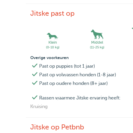
Ik ben van kleins af aan al dol op dieren, en liet 
zelfs schaapjes. Daarnaast heb ik gedurende mijn
Jitske past op
huizen met dieren gepast, dit is altijd erg goed 
Stuur me een berichtje en ik zal zo snel mogeli
Bedankt en hopelijk tot snel!!
Klein
Middel
Groetjes,
(0-10 kg)
(11-25 kg)
Jitske en Pippa
Overige voorkeuren
Past op puppies (tot 1 jaar)
Past op volwassen honden (1-8 jaar)
Past op oudere honden (8+ jaar)
Rassen waarmee Jitske ervaring heeft:
Kruising
Jitske op Petbnb