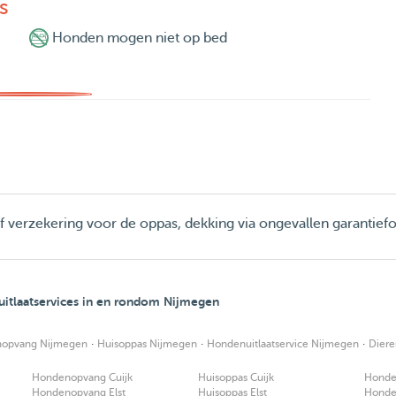
s
Honden mogen niet op bed
ief verzekering voor de oppas, dekking via ongevallen garantief
itlaatservices in en rondom Nijmegen
·
·
·
opvang Nijmegen
Huisoppas Nijmegen
Hondenuitlaatservice Nijmegen
Dier
Hondenopvang Cuijk
Huisoppas Cuijk
Honden
Hondenopvang Elst
Huisoppas Elst
Honden