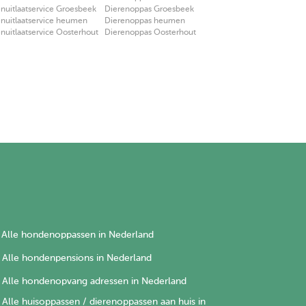
uitlaatservice Groesbeek
Dierenoppas Groesbeek
nuitlaatservice heumen
Dierenoppas heumen
uitlaatservice Oosterhout
Dierenoppas Oosterhout
Alle hondenoppassen in Nederland
Alle hondenpensions in Nederland
Alle hondenopvang adressen in Nederland
Alle huisoppassen / dierenoppassen aan huis in