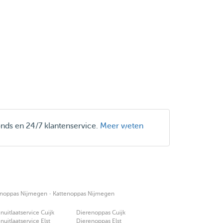
onds en 24/7 klantenservice.
Meer weten
·
enoppas Nijmegen
Kattenoppas Nijmegen
uitlaatservice Cuijk
Dierenoppas Cuijk
uitlaatservice Elst
Dierenoppas Elst