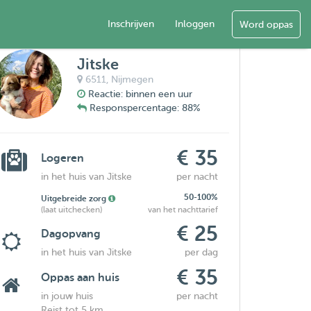
Inschrijven
Inloggen
Word oppas
Jitske
6511,
Nijmegen
Reactie: binnen een uur
Responspercentage: 88%
€ 35
Logeren
in het huis van Jitske
per nacht
50-100%
Uitgebreide zorg
(laat uitchecken)
van het nachttarief
€ 25
Dagopvang
in het huis van Jitske
per dag
€ 35
Oppas aan huis
in jouw huis
per nacht
Reist tot 5 km