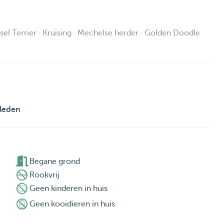
ssel Terrier · Kruising · Mechelse herder · Golden Doodle
leden
kends. Both short-term stays and longer periods are

Begane grond
Rookvrij
Geen kinderen in huis
Geen kooidieren in huis