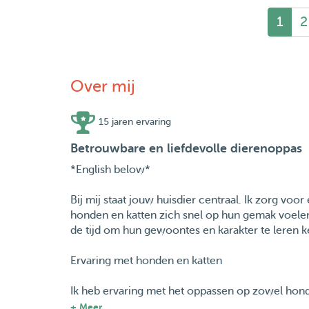
1
2
Over mij
15 jaren ervaring
Betrouwbare en liefdevolle dierenoppas
*English below*
Bij mij staat jouw huisdier centraal. Ik zorg voo
honden en katten zich snel op hun gemak voelen.
de tijd om hun gewoontes en karakter te leren k
Ervaring met honden en katten
Ik heb ervaring met het oppassen op zowel honde
rustigere huisdieren.
+ Meer