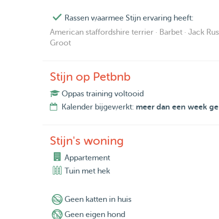
What I am comfortable with:
Rassen waarmee Stijn ervaring heeft:
American staffordshire terrier · Barbet · Jack Ru
- Walking and playing with dogs
Groot
- Providing care and attention for cats
Stijn op Petbnb
- Feeding according to fixed schedules
Oppas training voltooid
- Administering medication
Kalender bijgewerkt:
meer dan een week ge
- Availability
Stijn's woning
I am flexibly available during weekdays and wee
possible upon arrangement.
Appartement
Tuin met hek
- I Prefer to Care For:
- Social and friendly dogs
Geen katten in huis
Geen eigen hond
- Calm to moderately active dogs