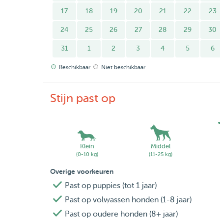
17
18
19
20
21
22
23
- Rustige tot middelactieve honden
24
25
26
27
28
29
30
- Katten van alle leeftijden
31
1
2
3
4
5
6
Dieren die behoefte hebben aan rust, structuur 
Beschikbaar
Niet beschikbaar
Ook dieren die wat verlegen zijn of extra geduld
Stijn past op
*English*
Your pet comes first with me.
I provide a calm, safe, and loving environment w
receives personal attention, and I truly take the 
Klein
Middel
(0-10 kg)
(11-25 kg)
you can leave with complete peace of mind.
Overige voorkeuren
Experience with Dogs and Cats
Past op puppies (tot 1 jaar)
I have experience caring for both dogs and cats,
Past op volwassen honden (1-8 jaar)
animals.
Past op oudere honden (8+ jaar)