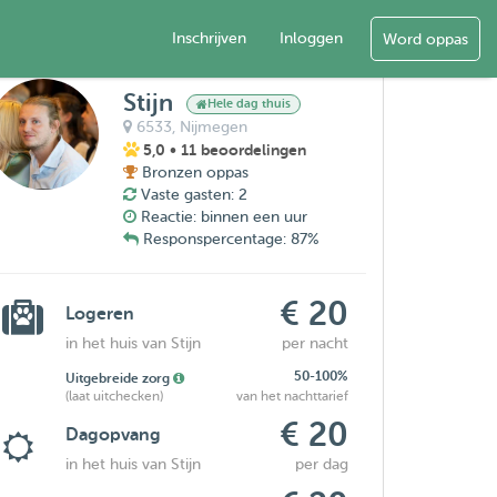
Inschrijven
Inloggen
Word oppas
Stijn
Hele dag thuis
6533,
Nijmegen
5,0
• 11 beoordelingen
Bronzen oppas
Vaste gasten: 2
Reactie: binnen een uur
Responspercentage: 87%
€ 20
Logeren
in het huis van Stijn
per nacht
50-100%
Uitgebreide zorg
(laat uitchecken)
van het nachttarief
€ 20
Dagopvang
in het huis van Stijn
per dag