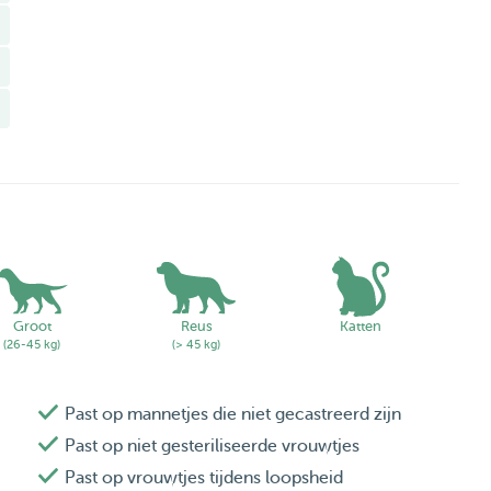
en aandacht
 nodig hebben zijn bij mij in goede handen.
here dogs and cats quickly feel at ease. Every animal
time to understand their habits and personality. This way,
Groot
Reus
Katten
(26-45 kg)
(> 45 kg)
Past op mannetjes die niet gecastreerd zijn
 from young and playful pets to older or more relaxed
Past op niet gesteriliseerde vrouwtjes
Past op vrouwtjes tijdens loopsheid