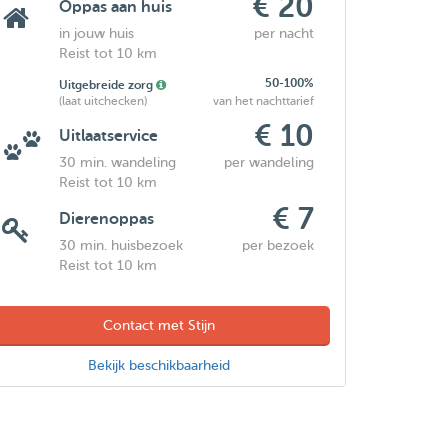
€ 20
Oppas aan huis
in jouw huis
per nacht
Reist tot 10 km
50-100%
Uitgebreide zorg
(laat uitchecken)
van het nachttarief
€ 10
Uitlaatservice
30 min. wandeling
per wandeling
Reist tot 10 km
€ 7
Dierenoppas
30 min. huisbezoek
per bezoek
Reist tot 10 km
Contact met Stijn
Bekijk beschikbaarheid