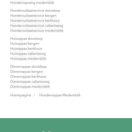
Hondenopvang medemblik
Hondenuitlaatservice slootdorp
Hondenuitlaatservice bergen
Hondenuitlaatservice berkhout
Hondenuitlaatservice callantsoog
Hondenuitlaatservice medemblik
Huisoppas slootdorp
Huisoppas bergen
Huisoppas berkhout
Huisoppas callantsoog
Huisoppas medemblik
Dierenoppas slootdorp
Dierenoppas bergen
Dierenoppas berkhout
Dierenoppas callantsoog
Dierenoppas medemblik
Homepagina
Hondenoppas Medemblik