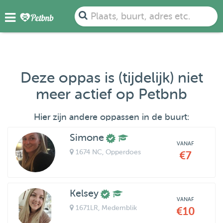
Plaats, buurt, adres etc.
Deze oppas is (tijdelijk) niet
meer actief op Petbnb
Hier zijn andere oppassen in de buurt:
Simone
VANAF
1674 NC
, Opperdoes
€7
Kelsey
VANAF
1671LR
, Medemblik
€10