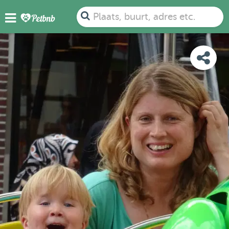
FOTO'S
BEOORDELINGEN
DETAILS
KAART
Plaats, buurt, adres etc.