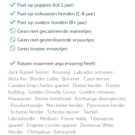
Past op puppies (tot 1 jaar)
Past op volwassen honden (1-8 jaar)
Past op oudere honden (8+ jaar)
Geen niet gecastreerde mannetjes
Geen niet gesteriliseerde vrouwtjes
Geen loopse vrouwtjes
Rassen waarmee anja ervaring heeft:
Jack Russel Terrier · Kruising · Labrador retriever ·
Akita Inu · Border collie · Boomer · Cairn terrier ·
Cavalier king charles spaniel · Duitse herder · Franse
bulldog · Golden Doodle Groot · Golden retriever ·
Havanezer · Kleine keeshond · Kortharige dwergteckel
· Kooikerhondje · Mechelse herder · Pyreneese herder
· Schotse herder · Schotse terrier · Teckel ·
Labradoodle - Medium · Friese stabij · Tibetaanse
spaniel · Engelse cocker spaniel · Zwitserse Witte
Herder · Chihuahua · Samojeed