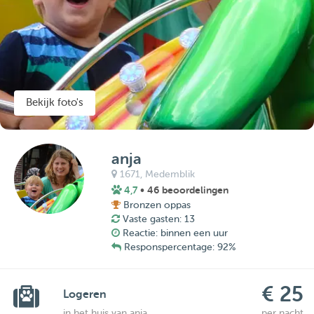
Bekijk foto's
anja
1671,
Medemblik
4,7
• 46 beoordelingen
Bronzen oppas
Vaste gasten: 13
Reactie: binnen een uur
Responspercentage: 92%
€ 25
Logeren
in het huis van anja
per nacht