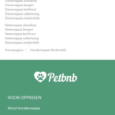
Dierenoppas slootdorp
Dierenoppas bergen
Dierenoppas berkhout
Dierenoppas callantsoog
Dierenoppas medemblik
Kattenoppas slootdorp
Kattenoppas bergen
Kattenoppas berkhout
Kattenoppas callantsoog
Kattenoppas medemblik
Homepagina
Hondenoppas Medemblik
VOOR OPPASSEN
Word hondenoppas