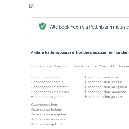
Alle boekingen via Petbnb zijn inclus
Andere kattenoppassen, hondenoppassen en hondenui
·
·
Hondenoppas Maastricht
Hondenpension Maastricht
Honden
Hondenoppas born
Hondenpension born
Hondenoppas holtum
Hondenpension holtum
Hondenoppas margraten
Hondenpension margraten
Hondenoppas meerssen
Hondenpension meerssen
Hondenoppas geleen
Hondenpension geleen
Kattenoppas born
Kattenoppas holtum
Kattenoppas margraten
Kattenoppas meerssen
Kattenoppas geleen