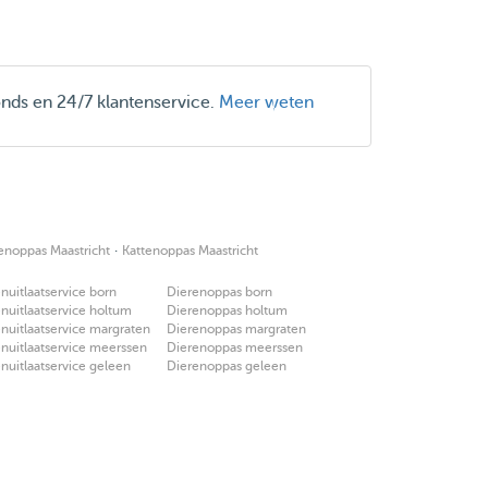
onds en 24/7 klantenservice.
Meer weten
·
enoppas Maastricht
Kattenoppas Maastricht
uitlaatservice born
Dierenoppas born
uitlaatservice holtum
Dierenoppas holtum
uitlaatservice margraten
Dierenoppas margraten
uitlaatservice meerssen
Dierenoppas meerssen
uitlaatservice geleen
Dierenoppas geleen