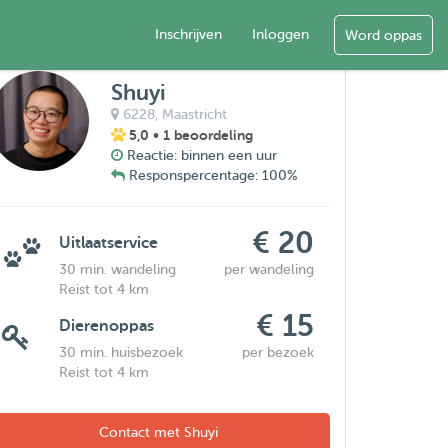
Inschrijven
Inloggen
Word oppas
Shuyi
6228,
Maastricht
5,0
• 1 beoordeling
Reactie: binnen een uur
Responspercentage: 100%
€ 20
Uitlaatservice
30 min. wandeling
per wandeling
Reist tot 4 km
€ 15
Dierenoppas
30 min. huisbezoek
per bezoek
Reist tot 4 km
Contact met Shuyi