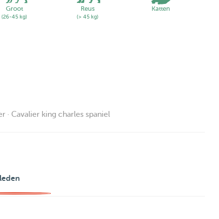
Groot
Reus
Katten
(26-45 kg)
(> 45 kg)
 · Cavalier king charles spaniel
leden