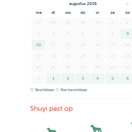
»
augustus 2026
ma
di
wo
do
vr
za
zo
27
28
29
30
31
1
2
3
4
5
6
7
8
9
10
11
12
13
14
15
16
17
18
19
20
21
22
23
24
25
26
27
28
29
30
31
1
2
3
4
5
6
Beschikbaar
Niet beschikbaar
Shuyi past op