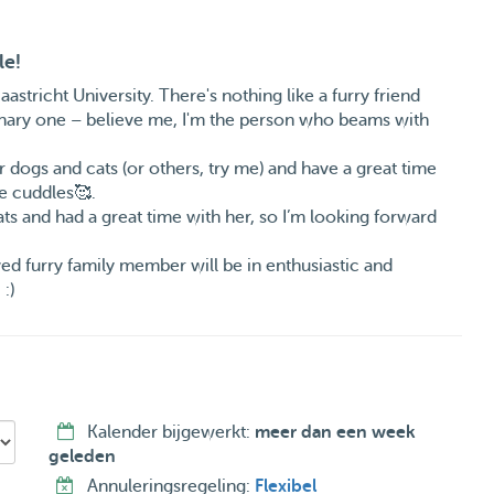
le!
astricht University. There's nothing like a furry friend
dinary one – believe me, I'm the person who beams with
r dogs and cats (or others, try me) and have a great time
se cuddles🥰.
ats and had a great time with her, so I’m looking forward
d furry family member will be in enthusiastic and
:)
Kalender bijgewerkt:
meer dan een week
geleden
Annuleringsregeling:
Flexibel