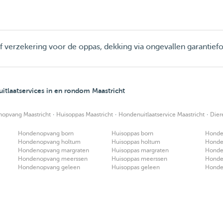
ief verzekering voor de oppas, dekking via ongevallen garantief
tlaatservices in en rondom Maastricht
·
·
·
opvang Maastricht
Huisoppas Maastricht
Hondenuitlaatservice Maastricht
Dier
Hondenopvang born
Huisoppas born
Honden
Hondenopvang holtum
Huisoppas holtum
Honden
Hondenopvang margraten
Huisoppas margraten
Honden
Hondenopvang meerssen
Huisoppas meerssen
Honden
Hondenopvang geleen
Huisoppas geleen
Honden