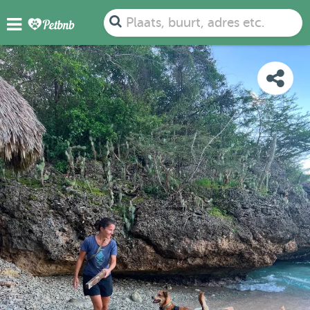
FOTO'S
BEOORDELINGEN
DETAILS
KAART
Plaats, buurt, adres etc.