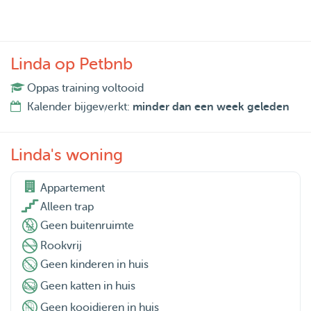
Een typische dag ziet er als volgt uit:
Vroeg uit de veren. Niets is lekkerder dan de frisse lucht in
Linda op Petbnb
de ochtend. We maken graag lange wandelingen, bij
voorkeur in het bos of op het strand.
Oppas training voltooid
Kalender bijgewerkt:
minder dan een week geleden
We sporten vier keer per week om fit te blijven. 's Middags
speelt Ben graag gitaar en Linda leest, kookt en bakt graag.
Linda's woning
Daarnaast zijn we druk bezig met bloggen over onze
nomadische levensstijl en het runnen van onze stichting.
Appartement

Alleen trap
We passen onze flexibele routine aan de wensen en
Geen buitenruimte
behoeften van uw hond/kat aan. We nemen de hond
Rookvrij
graag mee op onze wandelingen. Extra wandelingen,
Geen kinderen in huis
apporteren, borstelen, etenstijd enzovoort. Wij genieten
Geen katten in huis
daar enorm van.
Geen kooidieren in huis