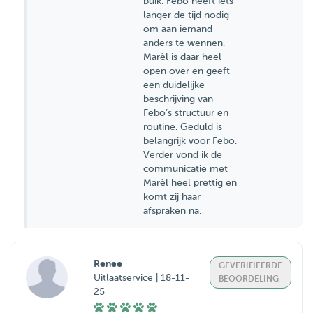
buik. Febo heeft iets
langer de tijd nodig
om aan iemand
anders te wennen.
Marèl is daar heel
open over en geeft
een duidelijke
beschrijving van
Febo’s structuur en
routine. Geduld is
belangrijk voor Febo.
Verder vond ik de
communicatie met
Marèl heel prettig en
komt zij haar
afspraken na.
Renee
GEVERIFIEERDE
Uitlaatservice | 18-11-
BEOORDELING
25