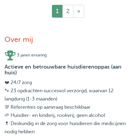
1
2
»
Over mij
3 jaren ervaring
Actieve en betrouwbare huisdierenoppas (aan
huis)
❤️ 24/7 zorg
🐾 23 opdrachten succesvol verzorgd, waarvan 12
langdurig (1-3 maanden)
💯 Referenties op aanvraag beschikbaar
🌱 Huisdier- en kindvrij, rookvrij, geen alcohol
💊 Deskundig in de zorg voor huisdieren die medicijnen
nodig hebben