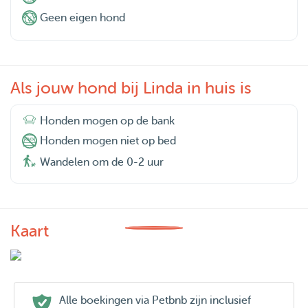
Geen eigen hond
's Avonds kijken we soms tv of een film. De hond of kat
kan dan lekker bij ons liggen.
Rond 22.00 uur is het tijd om te gaan slapen.
Als jouw hond bij Linda in huis is
Pluspunten:
Honden mogen op de bank
🌟 Geweldige recensies en referenties.
Honden mogen niet op bed
❤️ Fulltime zorg, respectvol, rustig, vriendelijk, warm.
Wandelen om de 0-2 uur
📅 Verantwoordelijk, betrouwbaar, georganiseerd, lokale
levensstijl, netjes, zorgzaam.
📞 Dagelijkse foto's en updates tijdens de oppasopdracht
🚗🏍️ Rijbewijs
Kaart
We hebben altijd een videogesprek met nieuwe baasjes
om elkaar voor het eerst te leren kennen. We kunnen
indien gewenst dagelijks contact met je hebben voor
Alle boekingen via Petbnb zijn inclusief