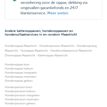
verzekering voor de oppas, dekking via
updates, vragen of andere behoeften.
ongevallen garantiefonds en 24/7
klantenservice.
Meer weten
Andere kattenoppassen, hondenoppassen en
hondenuitlaatservices in en rondom Maastricht
·
·
Hondenoppas Maastricht
Hondenpension Maastricht
Hondenopvang
·
·
·
Maastricht
Huisoppas Maastricht
Hondenuitlaatservice Maastricht
·
Dierenoppas Maastricht
Kattenoppas Maastricht
Hondenoppas born
Hondenoppas holtum
Hondenoppas margraten
Hondenoppas meerssen
Hondenoppas geleen
Hondenpension born
Hondenpension holtum
Hondenpension margraten
Hondenpension meerssen
Hondenpension geleen