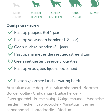
opvangen, omdat ons gebouw zeer gehorig is en we geen
problemen met de buren willen krijgen. ‘s Nachts kan een
Klein
Middel
Groot
Reus
Katten
student van een ander appartement laat thuiskomen en
(0-10 kg)
(11-25 kg)
(26-45 kg)
(> 45 kg)
dan willen we niet dat de hond daarop reageert. Wat de
Overige voorkeuren
verlatingsangst betreft: we zijn niet vaak van huis, maar we
Past op puppies (tot 1 jaar)
zoeken wel naar een hond die eventjes alleen thuis kan
Past op volwassen honden (1-8 jaar)
blijven als we bijvoorbeeld een boodschap moeten doen.
Geen oudere honden (8+ jaar)
Past op mannetjes die niet gecastreerd zijn
We hebben geen vaste maanden voor onze activiteiten.
Geen niet gesteriliseerde vrouwtjes
We laten ons leiden door de mogelijkheden en onze
Past op vrouwtjes tijdens loopsheid
planning en doen wat het beste voelt.
Rassen waarmee Linda ervaring heeft:
We hebben beiden geen werkverplichtingen waardoor we
Australian cattle dog · Australian shepherd · Boomer ·
veel thuis zullen zijn en 24/7 zorg kunnen bieden.
Border collie · Chihuahua · Duitse herder ·
Dwergpoedel · Friese stabij · Galgo espanol · Mechelse
We zijn actief, sportief, eten gezond en richten ons op de
herder · Teckel · Labradoodle - Miniatuur · Berner
kleine dingen in het leven.
sennenhond · Labradoodle - Medium