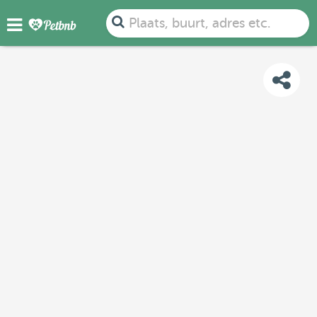
FOTO'S
BEOORDELINGEN
DETAILS
KAART
Plaats, buurt, adres etc.