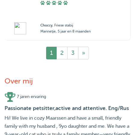
Choccy
, Friese stabij
Mannetje, 5 jaar en 8 maanden
1
2
3
»
Over mij
7 jaren ervaring
Passionate petsitter,active and attentive. Eng/Rus
Hi! We live in cozy Maarssen and have a small, friendly
family with my husband , 9yo daughter and me. We have a
9-year-old cat who is truly a family member—very friendly