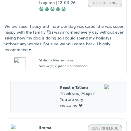
Logeren | 12-03-26
BEOORDELING
We are super happy with how our dog was cared, she was super
happy with the familly 🥰 i was informed every day without even
asking how my dog is doing so i could spend my holidays
without any worries. For sure we will come back! I highly
recommend ♥️
Shila
, Golden retriever
Vrouwtje, 8 jaar en 5 maanden
Reactie Tatiana
Thank you, Magda!
You are very
welcome ❤️
Emma
GEVERIFIEERDE