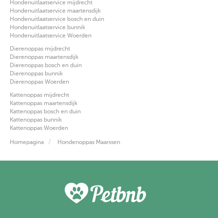
Hondenuitlaatservice mijdrecht
Hondenuitlaatservice maartensdijk
Hondenuitlaatservice bosch en duin
Hondenuitlaatservice bunnik
Hondenuitlaatservice Woerden
Dierenoppas mijdrecht
Dierenoppas maartensdijk
Dierenoppas bosch en duin
Dierenoppas bunnik
Dierenoppas Woerden
Kattenoppas mijdrecht
Kattenoppas maartensdijk
Kattenoppas bosch en duin
Kattenoppas bunnik
Kattenoppas Woerden
Homepagina
Hondenoppas Maarssen