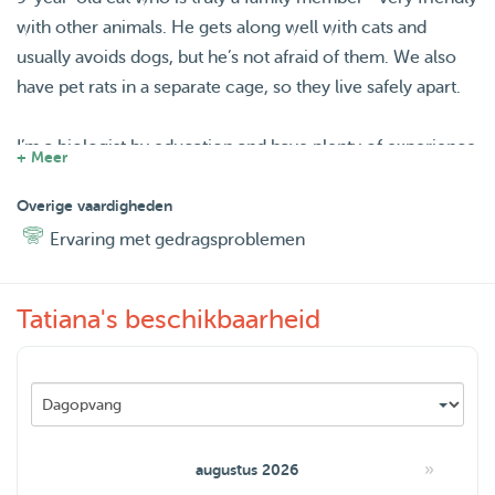
with other animals. He gets along well with cats and
usually avoids dogs, but he’s not afraid of them. We also
have pet rats in a separate cage, so they live safely apart.
I’m a biologist by education and have plenty of experience
+ Meer
with pet-sitting. We’ve hosted dogs of various breeds,
including Border Collies, Toy Terriers, Jack Russells, and
Overige vaardigheden
other small to medium breeds, as well as cats. We love
Ervaring met gedragsproblemen
taking care of pets, providing three walks a day, attention,
and affection while you’re away.
Tatiana's beschikbaarheid
Important: I don’t give injections or medication. But if your
pet needs walks, care, and company, they’ll feel
comfortable and loved with us. Either I or my husband
work from home, so your pet will always have someone
»
augustus 2026
around.