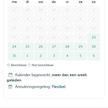
ma
di
wo
do
vr
za
zo
We’d be happy to meet your furry friend and be their
27
28
29
30
31
1
2
temporary family!
3
4
5
6
7
8
9
10
11
12
13
14
15
16
17
18
19
20
21
22
23
24
25
26
27
28
29
30
31
1
2
3
4
5
6
Beschikbaar
Niet beschikbaar
Kalender bijgewerkt:
meer dan een week
geleden
Annuleringsregeling:
Flexibel