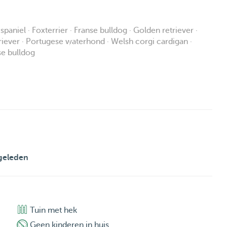
paniel · Foxterrier · Franse bulldog · Golden retriever ·
triever · Portugese waterhond · Welsh corgi cardigan ·
e bulldog
geleden
Tuin met hek
Geen kinderen in huis