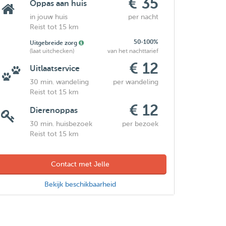
€ 35
Oppas aan huis
in jouw huis
per nacht
Reist tot 15 km
50-100%
Uitgebreide zorg
(laat uitchecken)
van het nachttarief
€ 12
Uitlaatservice
30 min. wandeling
per wandeling
Reist tot 15 km
€ 12
Dierenoppas
30 min. huisbezoek
per bezoek
Reist tot 15 km
Contact met Jelle
Bekijk beschikbaarheid