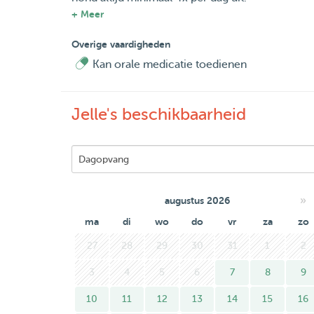
+ Meer
Mocht je een oppas zoeken voor je viervoeter die 
Overige vaardigheden
Groeten,
Kan orale medicatie toedienen
Jelle
Jelle's beschikbaarheid
»
augustus 2026
ma
di
wo
do
vr
za
zo
27
28
29
30
31
1
2
3
4
5
6
7
8
9
10
11
12
13
14
15
16