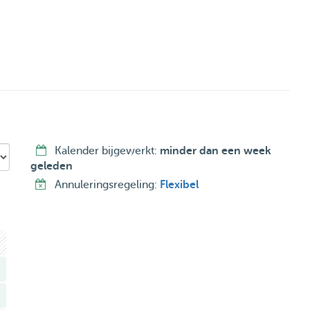
graag naar buiten gaat lijkt het mij erg gezellig.
Kalender bijgewerkt:
minder dan een week
geleden
Annuleringsregeling:
Flexibel