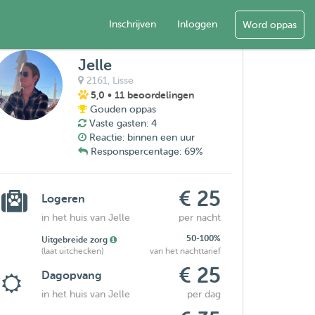
Inschrijven
Inloggen
Word oppas
Jelle
2161,
Lisse
5,0
• 11 beoordelingen
Gouden oppas
Vaste gasten: 4
Reactie: binnen een uur
Responspercentage: 69%
€ 25
Logeren
in het huis van Jelle
per nacht
50-100%
Uitgebreide zorg
(laat uitchecken)
van het nachttarief
€ 25
Dagopvang
in het huis van Jelle
per dag