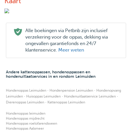
Kaart
Alle boekingen via Petbnb zijn inclusief
verzekering voor de oppas, dekking via
ongevallen garantiefonds en 24/7
klantenservice.
Meer weten
Andere kattenoppassen, hondenoppassen en
hondenuitlaatservices in en rondom Leimuiden
·
·
Hondenoppas Leimuiden
Hondenpension Leimuiden
Hondenopvang
·
·
·
Leimuiden
Huisoppas Leimuiden
Hondenuitlaatservice Leimuiden
·
Dierenoppas Leimuiden
Kattenoppas Leimuiden
Hondenoppas leimuiden
Hondenoppas mijdrecht
Hondenoppas roelofarendsveen
Hondenoppas Aalsmeer