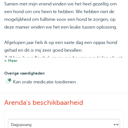
Samen met mijn vriend vinden we het heel gezellig om
een hond om ons heen te hebben. We hebben niet de
mogelijkheid om fulltime voor een hond te zorgen, op
deze manier vinden we het een leuke tussen oplossing.
Afgelopen jaar heb ik op een vaste dag een oppas hond
gehad en dit is mij zeer goed bevallen.
Zelf ben ik erg flexibel, geen voorkeuren qua tijden of wat
+ Meer
voor hond het is, iedere hond is welkom. Wel geef ik de
voorkeur aan vriendelijke honden. Liever pas ik niet op
Overige vaardigheden
een hond die uitgelaten moet worden met een korfje om.
Kan orale medicatie toedienen
Locatie voorkeur is Leimuiden, locaties in de regio in
overleg.
Arenda's beschikbaarheid
Ik kijk erg uit naar het ontmoeten van al deze nieuwe
honden!
Groet, Arenda