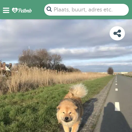
FOTO'S
BEOORDELINGEN
DETAILS
KAART
Plaats, buurt, adres etc.