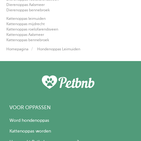
Dierenoppas Aalsmeer
Dierenoppas bennebroek
Kattenoppas leimuiden
Kattenoppas mijdrecht
Kattenoppas roelofarendsveen
Kattenoppas Aalsmeer
Kattenoppas bennebroek
Homepagina
Hondenoppas Leimuiden
VOOR OPPASSEN
Word hondenoppas
Kattenoppas worden