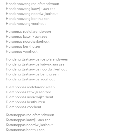
Hondenopvang roelofarendsveen
Hondenopvang katwijk aan zee
Hondenopvang noordwijkerhout
Hondenopvang benthuizen
Hondenopvang voorhout
Huisoppas roelofarendsveen
Huisoppas katwijk aan zee
Huisoppas noordwijkerhout
Huisoppas benthuizen
Huisoppas voorhout
Hondenuitlaatservice roelofarendsveen
Hondenuitlaatservice katwijk aan zee
Hondenuitlaatservice noordwijkerhout
Hondenuitlaatservice benthuizen
Hondenuitlaatservice voorhout
Dierenoppas roelofarendsveen
Dierenoppas katwijk aan zee
Dierenoppas noordwijkerhout
Dierenoppas benthuizen
Dierenoppas voorhout
Kattenoppas roelofarendsveen
Kattenoppas katwijk aan zee
Kattenoppas noordwijkerhout
Kattenoppas benthuizen