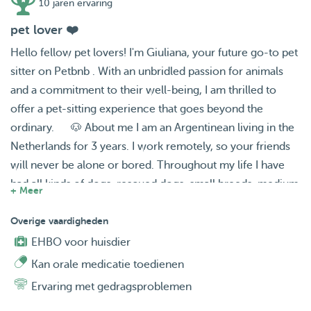
10 jaren ervaring
pet lover ❤️
Hello fellow pet lovers! I'm Giuliana, your future go-to pet
sitter on Petbnb . With an unbridled passion for animals
and a commitment to their well-being, I am thrilled to
offer a pet-sitting experience that goes beyond the
ordinary. 🐶 About me I am an Argentinean living in the
Netherlands for 3 years. I work remotely, so your friends
will never be alone or bored. Throughout my life I have
had all kinds of dogs, rescued dogs, small breeds, medium
+ Meer
breeds or even large breeds like the German Shepherd. I
love dogs so much that just having one around makes me
Overige vaardigheden
happy. Also, since I moved to the Netherlands, I've given
EHBO voor huisdier
kittens a chance... in Argentina I hadn't had the chance to
Kan orale medicatie toedienen
interact with any. I really find them adorable and I have to
Ervaring met gedragsproblemen
admit that I like them more and more. 😻😻 🌟 Why