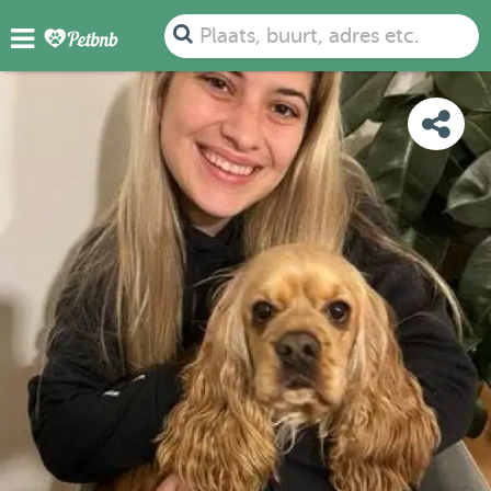
FOTO'S
BEOORDELINGEN
DETAILS
KAART
Plaats, buurt, adres etc.