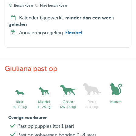
photos, videos, and messages so you can have peace of
Beschikbaar
Niet beschikbaar
mind knowing your furry friends are in good hands. 🐾
Kalender bijgewerkt:
minder dan een week
Let's Meet! 🐾 I can't wait to meet you and your adorable
geleden
companions. Whether it's a weekend getaway, a business
Annuleringsregeling:
Flexibel
trip, or just a day out, I'm here to ensure your pets are
happy, loved, and well-cared for. Let's create paw-some
memories together! Book now for a pet-sitting
experience that goes beyond the ordinary. Your pets
Giuliana past op
deserve the best, and I'm here to deliver just that! 🐶🐱🐾
Klein
Middel
Groot
Reus
Katten
(0-10 kg)
(11-25 kg)
(26-45 kg)
(> 45 kg)
Overige voorkeuren
Past op puppies (tot 1 jaar)
Past op volwassen honden (1-8 jaar)