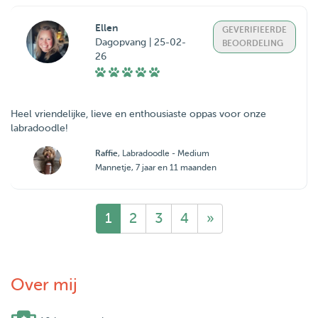
Ellen
GEVERIFIEERDE
Dagopvang | 25-02-
BEOORDELING
26
Heel vriendelijke, lieve en enthousiaste oppas voor onze
labradoodle!
Raffie
, Labradoodle - Medium
Mannetje, 7 jaar en 11 maanden
1
2
3
4
»
Over mij