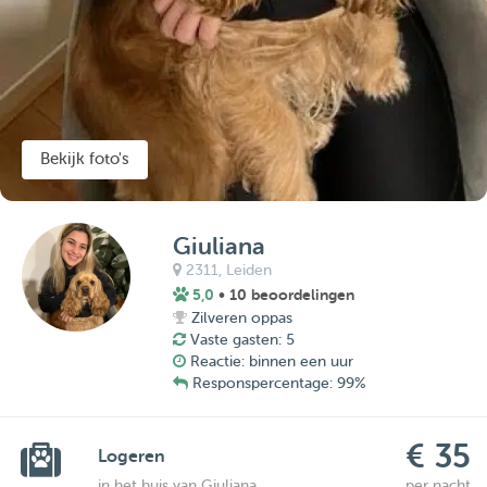
Bekijk foto's
Giuliana
2311,
Leiden
5,0
• 10 beoordelingen
Zilveren oppas
Vaste gasten: 5
Reactie: binnen een uur
Responspercentage: 99%
€ 35
Logeren
in het huis van Giuliana
per nacht