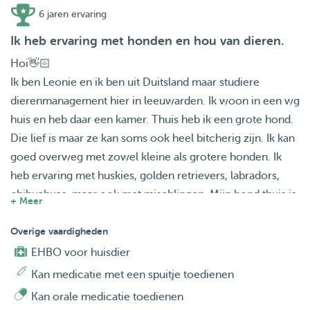
6 jaren ervaring
Ik heb ervaring met honden en hou van dieren.
Hoi👋🏻
Ik ben Leonie en ik ben uit Duitsland maar studiere
dierenmanagement hier in leeuwarden. Ik woon in een wg
huis en heb daar een kamer. Thuis heb ik een grote hond.
Die lief is maar ze kan soms ook heel bitcherig zijn. Ik kan
goed overweg met zowel kleine als grotere honden. Ik
heb ervaring met huskies, golden retrievers, labradors,
chihuahuas, maar ook met mischlingen. Mijn hond thuis is
+ Meer
een mischling van akita, herder en golden retriever. Ik hou
van het gezelschap van honden en hoe intelligent deze
Overige vaardigheden
dieren zijn en hoe gevoelig ze kunnen zijn.
EHBO voor huisdier
Kan medicatie met een spuitje toedienen
Over mij: ik ben steeds heel vriendelijk, attent en hou van
Kan orale medicatie toedienen
dieren, vooral van honden, katten en paarden.