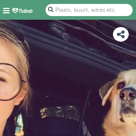
FOTO'S
DETAILS
BESCHIKBAARHEID
KAART
Plaats, buurt, adres etc.