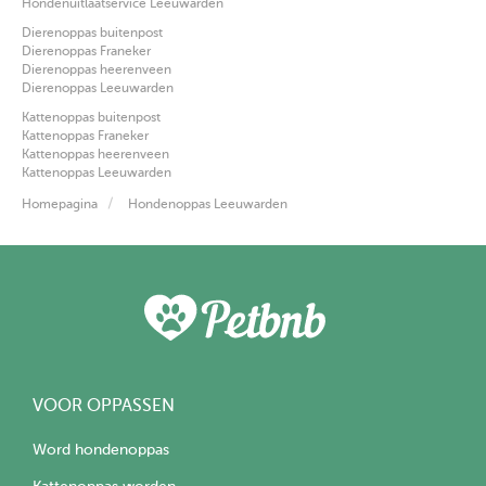
Hondenuitlaatservice Leeuwarden
Dierenoppas buitenpost
Dierenoppas Franeker
Dierenoppas heerenveen
Dierenoppas Leeuwarden
Kattenoppas buitenpost
Kattenoppas Franeker
Kattenoppas heerenveen
Kattenoppas Leeuwarden
Homepagina
Hondenoppas Leeuwarden
VOOR OPPASSEN
Word hondenoppas