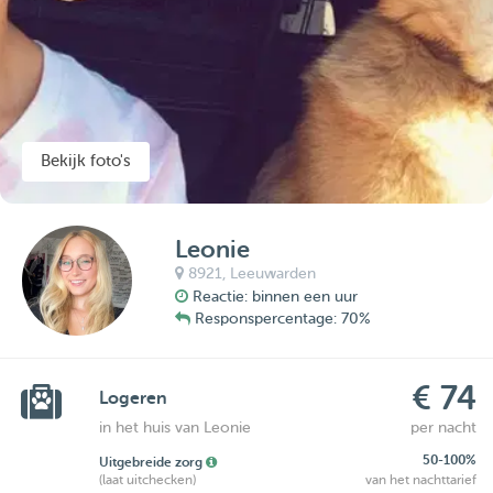
Bekijk foto's
Leonie
8921,
Leeuwarden
Reactie: binnen een uur
Responspercentage: 70%
€ 74
Logeren
in het huis van Leonie
per nacht
50-100%
Uitgebreide zorg
(laat uitchecken)
van het nachttarief