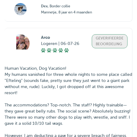
Dex
, Border collie
Mannetje, 8 jaar en 4 maanden
Arco
GEVERIFIEERDE
Logeren | 06-07-26
BEOORDELING
Human Vacation, Dog Vacation!
My humans vanished for three whole nights to some place called
"Efteling" (sounds fake, pretty sure they just went to a giant park
without me, rude). Luckily, I got dropped off at this awesome
resort!
The accommodations? Top-notch. The staff? Highly trainable—
they gave great belly rubs. The social scene? Absolutely buzzing!
There were so many other dogs to play with, wrestle, and sniff. I
gave it a solid 10/10 tail wags.
However, I am deducting a paw for a severe breach of fairness.