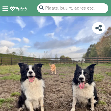
FOTO'S
BEOORDELINGEN
DETAILS
KAART
Plaats, buurt, adres etc.