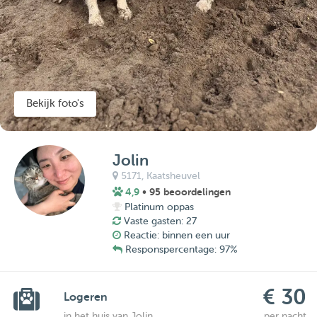
Bekijk foto's
Jolin
5171,
Kaatsheuvel
4,9
• 95 beoordelingen
Platinum oppas
Vaste gasten: 27
Reactie: binnen een uur
Responspercentage: 97%
€ 30
Logeren
in het huis van Jolin
per nacht