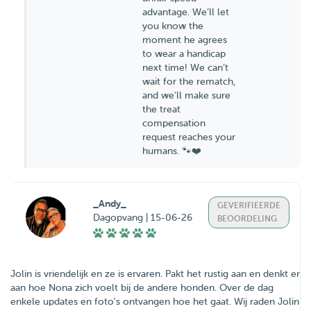
advantage. We’ll let
you know the
moment he agrees
to wear a handicap
next time! We can’t
wait for the rematch,
and we’ll make sure
the treat
compensation
request reaches your
humans. 🐾❤️
_Andy_
GEVERIFIEERDE
Dagopvang | 15-06-26
BEOORDELING
Jolin is vriendelijk en ze is ervaren. Pakt het rustig aan en denkt er
aan hoe Nona zich voelt bij de andere honden. Over de dag
enkele updates en foto's ontvangen hoe het gaat. Wij raden Jolin