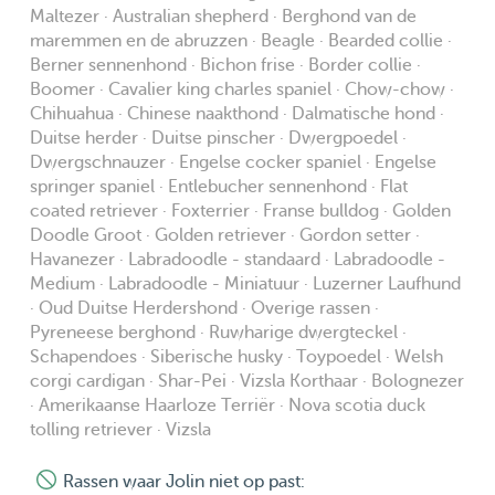
comfortable, calm and safe. The room of the dog is
Maltezer · Australian shepherd · Berghond van de
cleaned daily and disinfected for every stay to maintain
maremmen en de abruzzen · Beagle · Bearded collie ·
excellent hygiene standards.
Berner sennenhond · Bichon frise · Border collie ·
Boomer · Cavalier king charles spaniel · Chow-chow ·
Chihuahua · Chinese naakthond · Dalmatische hond ·
Duitse herder · Duitse pinscher · Dwergpoedel ·
Dwergschnauzer · Engelse cocker spaniel · Engelse
springer spaniel · Entlebucher sennenhond · Flat
coated retriever · Foxterrier · Franse bulldog · Golden
Doodle Groot · Golden retriever · Gordon setter ·
Havanezer · Labradoodle - standaard · Labradoodle -
Medium · Labradoodle - Miniatuur · Luzerner Laufhund
· Oud Duitse Herdershond · Overige rassen ·
Pyreneese berghond · Ruwharige dwergteckel ·
Schapendoes · Siberische husky · Toypoedel · Welsh
corgi cardigan · Shar-Pei · Vizsla Korthaar · Bolognezer
· Amerikaanse Haarloze Terriër · Nova scotia duck
tolling retriever · Vizsla
Rassen waar Jolin niet op past: