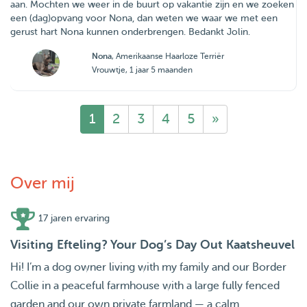
aan. Mochten we weer in de buurt op vakantie zijn en we zoeken
een (dag)opvang voor Nona, dan weten we waar we met een
gerust hart Nona kunnen onderbrengen. Bedankt Jolin.
Nona
, Amerikaanse Haarloze Terriër
Vrouwtje, 1 jaar 5 maanden
1
2
3
4
5
»
Over mij
17 jaren ervaring
Visiting Efteling? Your Dog’s Day Out Kaatsheuvel
Hi! I’m a dog owner living with my family and our Border
Collie in a peaceful farmhouse with a large fully fenced
garden and our own private farmland — a calm