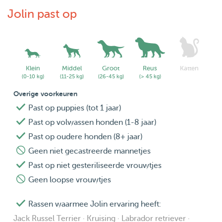
regularly treated against worms/ticks/fleas, and
Jolin past op
friendly/non-aggressive towards dogs and children.
Dogs should be able to settle independently and be
comfortable with crate/bench rest if needed.
Klein
Middel
Groot
Reus
Katten
Updates & care
(0-10 kg)
(11-25 kg)
(26-45 kg)
(> 45 kg)
Your dog will receive lots of love, structured care, and
Overige voorkeuren
regular photo/video updates. Feel free to contact me with
Past op puppies (tot 1 jaar)
any questions or to arrange a meet & greet!
Past op volwassen honden (1-8 jaar)
Past op oudere honden (8+ jaar)
Important: Dedicated dog facility (not inside our family
Geen niet gecastreerde mannetjes
house)
Past op niet gesteriliseerde vrouwtjes
Dogs staying overnight will not stay inside our family
Geen loopse vrouwtjes
home. They stay in a dedicated, separate dog area with a
high standard of cleaning and hygiene. The facility is quiet,
Rassen waarmee Jolin ervaring heeft:
isolated and well-ventilated, designed to keep dogs
Jack Russel Terrier · Kruising · Labrador retriever ·