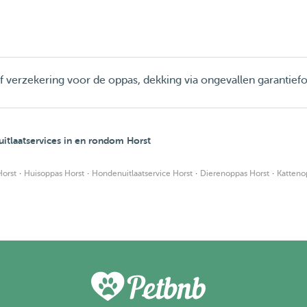
ief verzekering voor de oppas, dekking via ongevallen garantief
tlaatservices in en rondom Horst
·
·
·
·
orst
Huisoppas Horst
Hondenuitlaatservice Horst
Dierenoppas Horst
Katteno