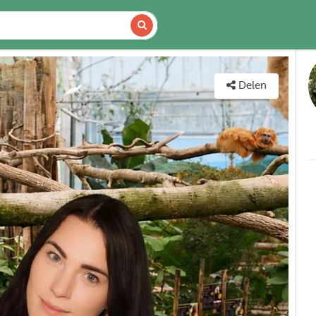
DETAILS
KAART
Delen