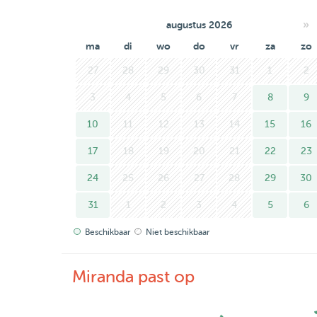
»
augustus 2026
ma
di
wo
do
vr
za
zo
27
28
29
30
31
1
2
3
4
5
6
7
8
9
10
11
12
13
14
15
16
17
18
19
20
21
22
23
24
25
26
27
28
29
30
31
1
2
3
4
5
6
Beschikbaar
Niet beschikbaar
Miranda past op