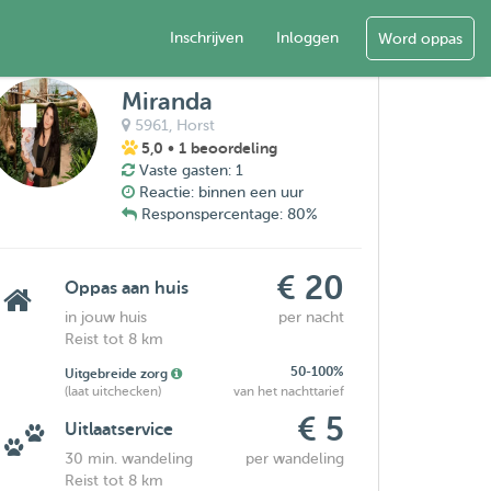
Inschrijven
Inloggen
Word oppas
Miranda
5961,
Horst
5,0
• 1 beoordeling
Vaste gasten: 1
Reactie: binnen een uur
Responspercentage: 80%
€ 20
Oppas aan huis
in jouw huis
per nacht
Reist tot 8 km
50-100%
Uitgebreide zorg
(laat uitchecken)
van het nachttarief
€ 5
Uitlaatservice
30 min. wandeling
per wandeling
Reist tot 8 km