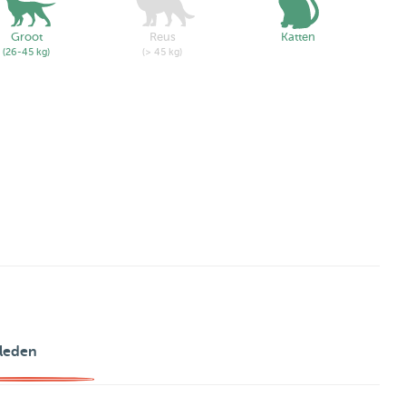
Groot
Reus
Katten
(26-45 kg)
(> 45 kg)
leden