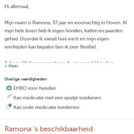
Hi allemaal,
Mijn naam is Ramona, 37 jaar en woonachtig in Hoorn. Al
mijn hele leven heb ik eigen honden, katten en paarden
gehad. Doordat ik vanuit huis werk en mijn eigen
werktijden kan bepalen ben ik zeer flexibel.
Ik hoor altijd graag eerst van de eigenaar(s) hoe hun
+ Meer
hond/kat is. Welke wensen en behoeftes er zijn zodat ik
optimaal maatwerk kan bieden. Daarnaast staat
Overige vaardigheden
spelen/plezier maken voorop - met de honden gaan we
EHBO voor huisdier
graag naar buiten en er is veel ruimte voor persoonlijke
Kan medicatie met een spuitje toedienen
aandacht. Verder heb ik een net en ruim huishouden.
Kan orale medicatie toedienen
Stuur vooral een berichtje als je interesse hebt!
Ramona 's beschikbaarheid