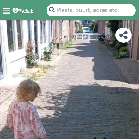
FOTO'S
BEOORDELINGEN
DETAILS
KAART
Plaats, buurt, adres etc.