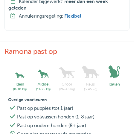
Kalender bijgewerkt:
meer dan een week
geleden
Annuleringsregeling:
Flexibel
Ramona past op
Klein
Middel
Groot
Reus
Katten
(0-10 kg)
(11-25 kg)
(26-45 kg)
(> 45 kg)
Overige voorkeuren
Past op puppies (tot 1 jaar)
Past op volwassen honden (1-8 jaar)
Past op oudere honden (8+ jaar)