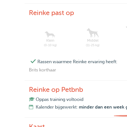
Reinke past op
Klein
Middel
(0-10 kg)
(11-25 kg)
Rassen waarmee Reinke ervaring heeft:
Brits korthaar
Reinke op Petbnb
Oppas training voltooid
Kalender bijgewerkt:
minder dan een week 
Kaart