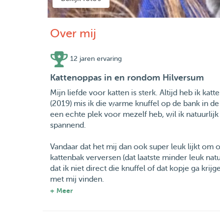
Over mij
12 jaren ervaring
Kattenoppas in en rondom Hilversum
Mijn liefde voor katten is sterk. Altijd heb ik ka
(2019) mis ik die warme knuffel op de bank in de 
een echte plek voor mezelf heb, wil ik natuurlijk
spannend.
Vandaar dat het mij dan ook super leuk lijkt om
kattenbak verversen (dat laatste minder leuk natuur
dat ik niet direct die knuffel of dat kopje ga kr
met mij vinden.
+ Meer
Voor honden ben ik uitermate ongeschikt, aange
nadat ik ben gebeten. Ik ben dus echt uitsluiten