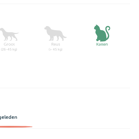
Groot
Reus
Katten
(26-45 kg)
(> 45 kg)
geleden