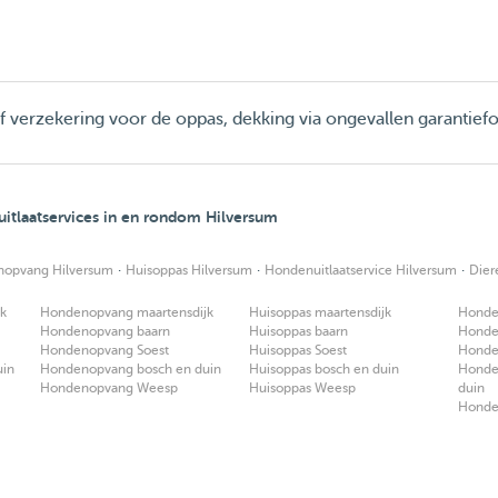
ief verzekering voor de oppas, dekking via ongevallen garantief
tlaatservices in en rondom Hilversum
·
·
·
opvang Hilversum
Huisoppas Hilversum
Hondenuitlaatservice Hilversum
Dier
jk
Hondenopvang maartensdijk
Huisoppas maartensdijk
Honden
Hondenopvang baarn
Huisoppas baarn
Honden
Hondenopvang Soest
Huisoppas Soest
Honden
uin
Hondenopvang bosch en duin
Huisoppas bosch en duin
Honden
Hondenopvang Weesp
Huisoppas Weesp
duin
Honde