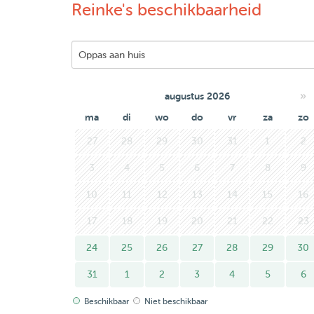
Reinke's beschikbaarheid
Dus heb je een oppas nodig die niet genoeg krij
elkaar snel!
»
augustus 2026
ma
di
wo
do
vr
za
zo
27
28
29
30
31
1
2
3
4
5
6
7
8
9
10
11
12
13
14
15
16
17
18
19
20
21
22
23
24
25
26
27
28
29
30
31
1
2
3
4
5
6
Beschikbaar
Niet beschikbaar