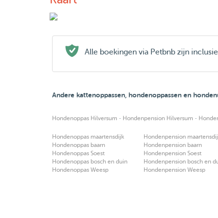
Alle boekingen via Petbnb zijn inclus
Andere kattenoppassen, hondenoppassen en hondenui
·
·
Hondenoppas Hilversum
Hondenpension Hilversum
Honden
Hondenoppas maartensdijk
Hondenpension maartensdi
Hondenoppas baarn
Hondenpension baarn
Hondenoppas Soest
Hondenpension Soest
Hondenoppas bosch en duin
Hondenpension bosch en d
Hondenoppas Weesp
Hondenpension Weesp