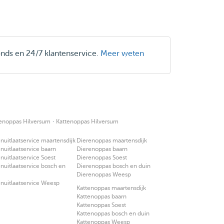
onds en 24/7 klantenservice.
Meer weten
·
enoppas Hilversum
Kattenoppas Hilversum
uitlaatservice maartensdijk
Dierenoppas maartensdijk
uitlaatservice baarn
Dierenoppas baarn
uitlaatservice Soest
Dierenoppas Soest
uitlaatservice bosch en
Dierenoppas bosch en duin
Dierenoppas Weesp
nuitlaatservice Weesp
Kattenoppas maartensdijk
Kattenoppas baarn
Kattenoppas Soest
Kattenoppas bosch en duin
Kattenoppas Weesp