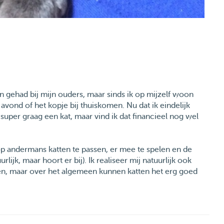
tten gehad bij mijn ouders, maar sinds ik op mijzelf woon
avond of het kopje bij thuiskomen. Nu dat ik eindelijk
 super graag een kat, maar vind ik dat financieel nog wel
 op andermans katten te passen, er mee te spelen en de
lijk, maar hoort er bij). Ik realiseer mij natuurlijk ook
ijgen, maar over het algemeen kunnen katten het erg goed
zien ik er een soort trauma aan over heb gehouden
d een kattenoppas.