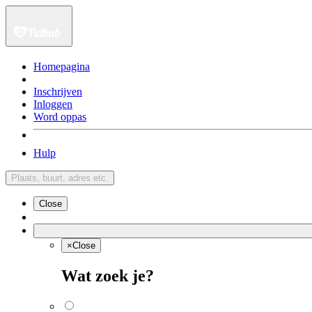
Homepagina
Inschrijven
Inloggen
Word oppas
Hulp
Plaats, buurt, adres etc.
Close
×
Close
Wat zoek je?