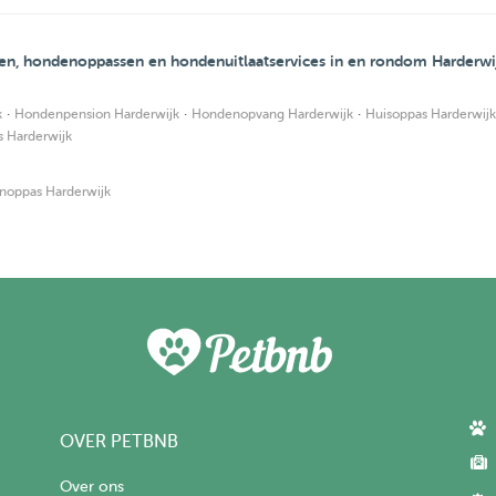
en, hondenoppassen en hondenuitlaatservices in en rondom Harderwi
·
·
·
k
Hondenpension Harderwijk
Hondenopvang Harderwijk
Huisoppas Harderwijk
 Harderwijk
oppas Harderwijk
OVER PETBNB
Over ons