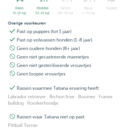
Klein
Middel
Groot
Reus
Katten
(0-10 kg)
(11-25 kg)
(26-45 kg)
(> 45 kg)
Overige voorkeuren
Past op puppies (tot 1 jaar)
Past op volwassen honden (1-8 jaar)
Geen oudere honden (8+ jaar)
Geen niet gecastreerde mannetjes
Geen niet gesteriliseerde vrouwtjes
Geen loopse vrouwtjes
Rassen waarmee Tatiana ervaring heeft:
Labrador retriever · Bichon frise · Boomer · Franse
bulldog · Kooikerhondje
Rassen waar Tatiana niet op past:
Pittbull Terrier