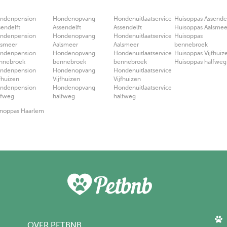
ndenpension
Hondenopvang
Hondenuitlaatservice
Huisoppas Assendel
sendelft
Assendelft
Assendelft
Huisoppas Aalsmee
ndenpension
Hondenopvang
Hondenuitlaatservice
Huisoppas
lsmeer
Aalsmeer
Aalsmeer
bennebroek
ndenpension
Hondenopvang
Hondenuitlaatservice
Huisoppas Vijfhuiz
nnebroek
bennebroek
bennebroek
Huisoppas halfweg
ndenpension
Hondenopvang
Hondenuitlaatservice
jfhuizen
Vijfhuizen
Vijfhuizen
ndenpension
Hondenopvang
Hondenuitlaatservice
lfweg
halfweg
halfweg
noppas Haarlem
OVER PETBNB