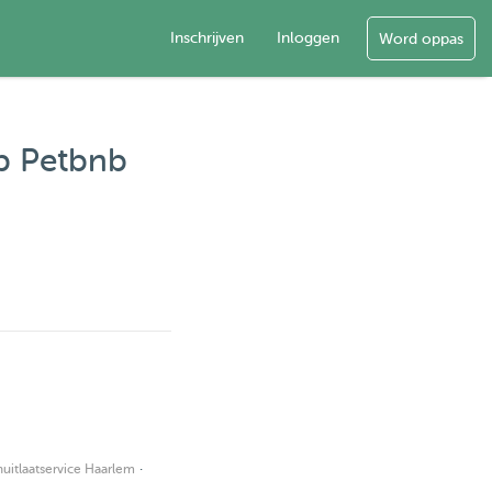
Inschrijven
Inloggen
Word oppas
op Petbnb
·
itlaatservice Haarlem