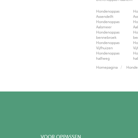
Hondenoppas
Ho
Assendelft
As
Hondenoppas
Ho
Aalsmeer
Aa
Hondenoppas
Ho
bennebroek
be
Hondenoppas
Ho
Vijfhuizen
Vi
Hondenoppas
Ho
halfweg
ha
Homepagina
Honde
VOOR OPPASSEN