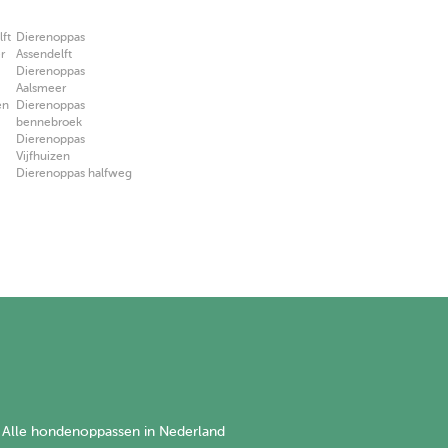
ft
Dierenoppas
r
Assendelft
Dierenoppas
Aalsmeer
en
Dierenoppas
bennebroek
Dierenoppas
Vijfhuizen
Dierenoppas halfweg
Alle hondenoppassen in Nederland