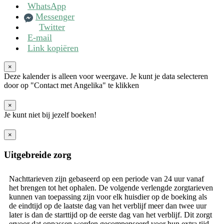
WhatsApp
Messenger
Twitter
E-mail
Link kopiëren
×
Deze kalender is alleen voor weergave. Je kunt je data selecteren
door op "Contact met Angelika" te klikken
×
Je kunt niet bij jezelf boeken!
×
Uitgebreide zorg
Nachttarieven zijn gebaseerd op een periode van 24 uur vanaf
het brengen tot het ophalen. De volgende verlengde zorgtarieven
kunnen van toepassing zijn voor elk huisdier op de boeking als
de eindtijd op de laatste dag van het verblijf meer dan twee uur
later is dan de starttijd op de eerste dag van het verblijf. Dit zorgt
ervoor dat oppassen worden gecompenseerd voor hun extra tijd