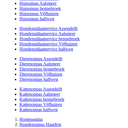
Huisoppas Aalsmeer
Huisoppas bennebroek
Huisoppas Vijfhuizen
Huisoppas halfweg
Hondenuitlaatservice Assendelft
Hondenuitlaatservice Aalsmeer
Hondenuitlaatservice bennebroek
Hondenuitlaatservice Vijfhuizen
Hondenuitlaatservice halfweg
Dierenoppas Assendelft
Dierenoppas Aalsmeer
Dierenoppas bennebroek
Dierenoppas Vijfhuizen
Dierenoppas halfweg
Kattenoppas Assendelft
Kattenoppas Aalsmeer
Kattenoppas bennebroek
Kattenoppas Vijfhuizen
Kattenoppas halfweg
Homepagina
Hondenoppas Haarlem