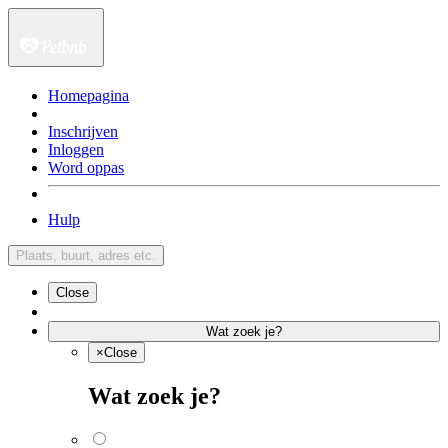
Homepagina
Inschrijven
Inloggen
Word oppas
Hulp
Plaats, buurt, adres etc.
Close
Wat zoek je?
×
Close
Wat zoek je?