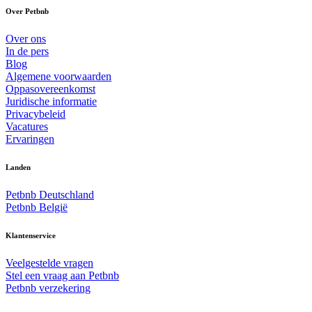
Over Petbnb
Over ons
In de pers
Blog
Algemene voorwaarden
Oppasovereenkomst
Juridische informatie
Privacybeleid
Vacatures
Ervaringen
Landen
Petbnb Deutschland
Petbnb België
Klantenservice
Veelgestelde vragen
Stel een vraag aan Petbnb
Petbnb verzekering
Alle hondenoppassen in Nederland