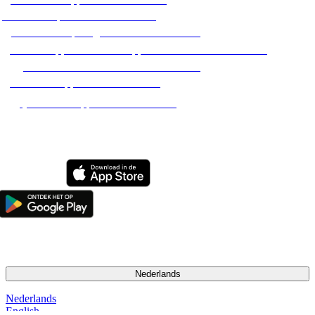
Alle hondenpensions in Nederland
Alle hondenopvang adressen in Nederland
Alle huisoppassen / dierenoppassen aan huis in Nederland
Alle hondenuitlaatservices in Nederland
Alle dierenoppassen in Nederland
Alle kattenoppassen in Nederland
2026 Pet Matters BV. Alle rechten voorbehouden
Nederlands
Nederlands
English