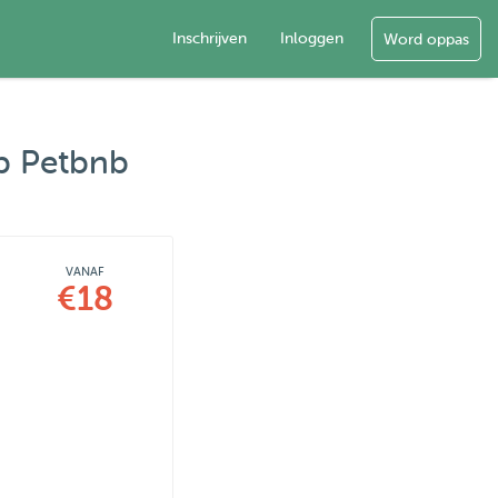
Inschrijven
Inloggen
Word oppas
op Petbnb
VANAF
€18