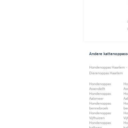
Andere kattenoppass
·
Hondenoppas Haarlem
Dierenoppas Haarlem
Hondenoppas
Ho
Assendelft
As
Hondenoppas
Ho
Aalsmeer
Aa
Hondenoppas
Ho
bennebroek
be
Hondenoppas
Ho
Vijfhuizen
Vi
Hondenoppas
Ho
halfweg
ha