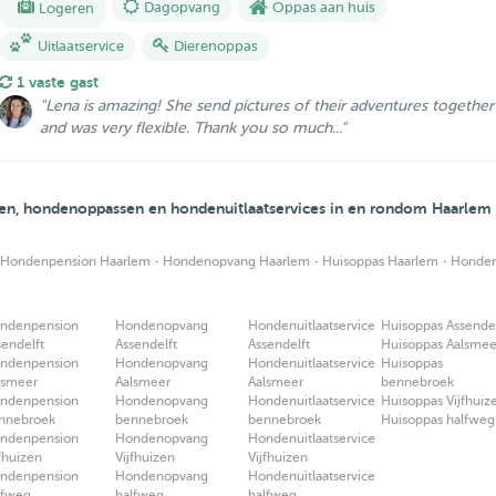
Logeren
Dagopvang
Oppas aan huis
Uitlaatservice
Dierenoppas
1 vaste gast
"Lena is amazing! She send pictures of their adventures together
and was very flexible. Thank you so much..."
en, hondenoppassen en hondenuitlaatservices in en rondom Haarlem
·
·
·
Hondenpension Haarlem
Hondenopvang Haarlem
Huisoppas Haarlem
Hondenu
ndenpension
Hondenopvang
Hondenuitlaatservice
Huisoppas Assendel
sendelft
Assendelft
Assendelft
Huisoppas Aalsmee
ndenpension
Hondenopvang
Hondenuitlaatservice
Huisoppas
lsmeer
Aalsmeer
Aalsmeer
bennebroek
ndenpension
Hondenopvang
Hondenuitlaatservice
Huisoppas Vijfhuiz
nnebroek
bennebroek
bennebroek
Huisoppas halfweg
ndenpension
Hondenopvang
Hondenuitlaatservice
jfhuizen
Vijfhuizen
Vijfhuizen
ndenpension
Hondenopvang
Hondenuitlaatservice
lfweg
halfweg
halfweg