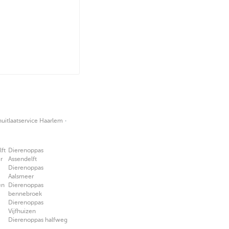
·
itlaatservice Haarlem
ft
Dierenoppas
r
Assendelft
Dierenoppas
Aalsmeer
en
Dierenoppas
bennebroek
Dierenoppas
Vijfhuizen
Dierenoppas halfweg