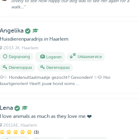
lovely to see how happy our dog was to see her again for a
walk...."
Angelika
Huisdierenparadrijs in Haarlem
2033 JK
, Haarlem
Dagopvang
Logeren
Uitlaatservice
Dierenoppas
Dierenoppas
🐶✨ Hondenuitlaatmaatje gezocht? Gevonden! ✨🐶 Hoi
buurtgenoten! Heeft jouw hond soms ...
Lena
I love animals as much as they love me ❤️
2011AE
, Haarlem
(3)