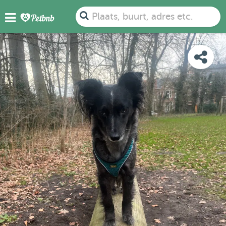
FOTO'S
BEOORDELINGEN
DETAILS
KAART
Plaats, buurt, adres etc.