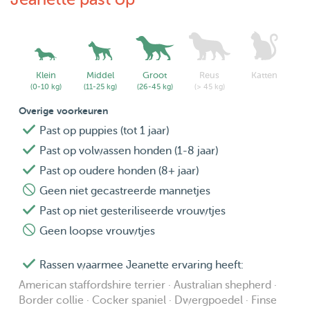
Klein
Middel
Groot
Reus
Katten
(0-10 kg)
(11-25 kg)
(26-45 kg)
(> 45 kg)
Overige voorkeuren
Past op puppies (tot 1 jaar)
Past op volwassen honden (1-8 jaar)
Past op oudere honden (8+ jaar)
Geen niet gecastreerde mannetjes
Past op niet gesteriliseerde vrouwtjes
Geen loopse vrouwtjes
Rassen waarmee Jeanette ervaring heeft:
American staffordshire terrier · Australian shepherd ·
Border collie · Cocker spaniel · Dwergpoedel · Finse