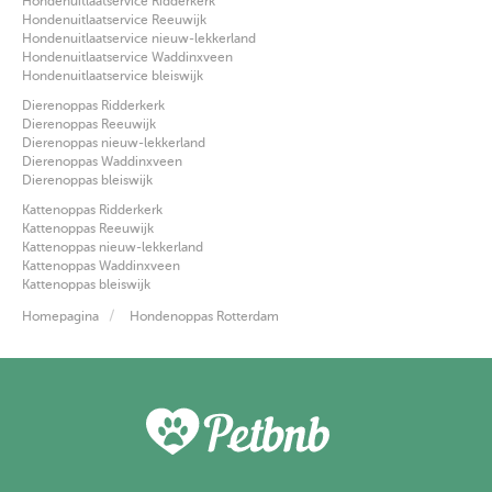
Hondenuitlaatservice Ridderkerk
Hondenuitlaatservice Reeuwijk
Hondenuitlaatservice nieuw-lekkerland
Hondenuitlaatservice Waddinxveen
Hondenuitlaatservice bleiswijk
Dierenoppas Ridderkerk
Dierenoppas Reeuwijk
Dierenoppas nieuw-lekkerland
Dierenoppas Waddinxveen
Dierenoppas bleiswijk
Kattenoppas Ridderkerk
Kattenoppas Reeuwijk
Kattenoppas nieuw-lekkerland
Kattenoppas Waddinxveen
Kattenoppas bleiswijk
Homepagina
Hondenoppas Rotterdam