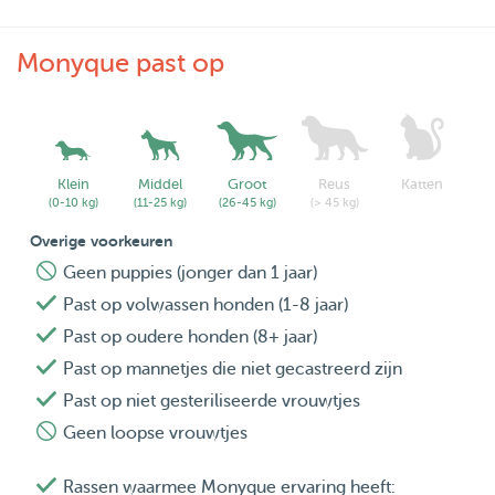
***Heeft u een schattige puppy of een hond met
gezondheidsproblemen? Ik kan liefdevol voor ze zorgen,
Monyque past op
maar er geldt een extra dagtarief. Als u van deze service
gebruik wilt maken, laat het ons dan weten door ons een
bericht te sturen. We zullen de kwestie verder bekijken.**
****De prijzen voor dagopvang en overnachtingen
Klein
Middel
Groot
Reus
Katten
(0-10 kg)
(11-25 kg)
(26-45 kg)
(> 45 kg)
wijzigen in de volgende periodes:
Overige voorkeuren
Geen puppies (jonger dan 1 jaar)
1 t/m 31 augustus.
Past op volwassen honden (1-8 jaar)
Dagopvang: € 35
Past op oudere honden (8+ jaar)
Overnachting: € 40
Past op mannetjes die niet gecastreerd zijn
Past op niet gesteriliseerde vrouwtjes
(Korting geldig voor eerste boekingen tijdens de
Geen loopse vrouwtjes
feestdagen. Neem contact met ons op voor meer
informatie.)****
Rassen waarmee Monyque ervaring heeft: