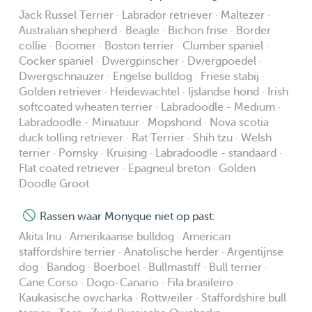
Jack Russel Terrier · Labrador retriever · Maltezer ·
Australian shepherd · Beagle · Bichon frise · Border
collie · Boomer · Boston terrier · Clumber spaniel ·
Cocker spaniel · Dwergpinscher · Dwergpoedel ·
Dwergschnauzer · Engelse bulldog · Friese stabij ·
Golden retriever · Heidewachtel · Ijslandse hond · Irish
softcoated wheaten terrier · Labradoodle - Medium ·
Labradoodle - Miniatuur · Mopshond · Nova scotia
duck tolling retriever · Rat Terrier · Shih tzu · Welsh
terrier · Pomsky · Kruising · Labradoodle - standaard ·
Flat coated retriever · Epagneul breton · Golden
Doodle Groot
Rassen waar Monyque niet op past:
Akita Inu · Amerikaanse bulldog · American
staffordshire terrier · Anatolische herder · Argentijnse
dog · Bandog · Boerboel · Bullmastiff · Bull terrier ·
Cane Corso · Dogo-Canario · Fila brasileiro ·
Kaukasische owcharka · Rottweiler · Staffordshire bull