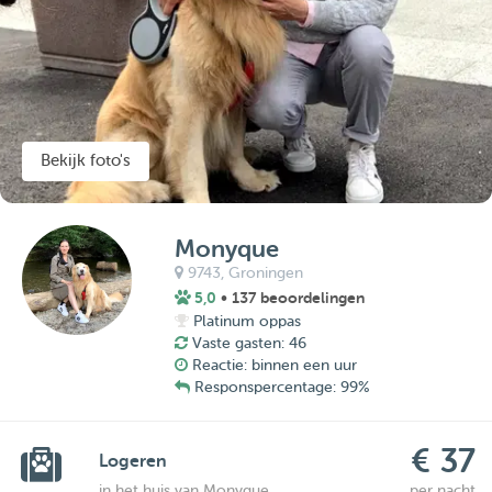
Bekijk foto's
Monyque
9743,
Groningen
5,0
• 137 beoordelingen
Platinum oppas
Vaste gasten: 46
Reactie: binnen een uur
Responspercentage: 99%
€ 37
Logeren
in het huis van Monyque
per nacht