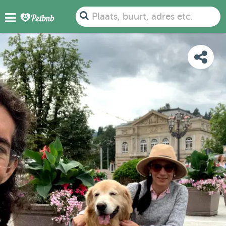
FOTO'S
BEOORDELINGEN
DETAILS
KAART
Plaats, buurt, adres etc.