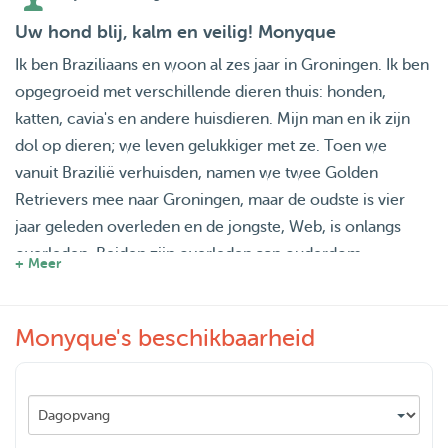
Uw hond blij, kalm en veilig! Monyque
Ik ben Braziliaans en woon al zes jaar in Groningen. Ik ben
opgegroeid met verschillende dieren thuis: honden,
katten, cavia's en andere huisdieren. Mijn man en ik zijn
dol op dieren; we leven gelukkiger met ze. Toen we
vanuit Brazilië verhuisden, namen we twee Golden
Retrievers mee naar Groningen, maar de oudste is vier
jaar geleden overleden en de jongste, Web, is onlangs
overleden. Beiden zijn overleden aan ouderdom.
+ Meer
Ons huis heeft een gezellige ruimte voor de honden en
Monyque's beschikbaarheid
ligt vlakbij een prachtig park, waar we graag wandelen.
Ik ben 's ochtends, 's middags en 's avonds beschikbaar.
De honden kunnen op de bank slapen, in elke kamer in
huis, waar ze maar willen. We hebben een omheinde tuin.