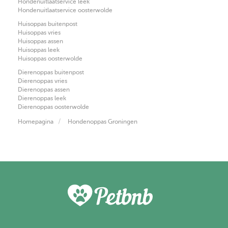
Hondenuitlaatservice leek
Hondenuitlaatservice oosterwolde
Huisoppas buitenpost
Huisoppas vries
Huisoppas assen
Huisoppas leek
Huisoppas oosterwolde
Dierenoppas buitenpost
Dierenoppas vries
Dierenoppas assen
Dierenoppas leek
Dierenoppas oosterwolde
Homepagina
Hondenoppas Groningen