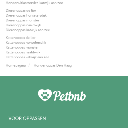
Hondenuitlaatservice katwijk aan zee
Dierenoppas de lier
Dierenoppas honselersdijk
Dierenoppas monster
Dierenoppas naaldwijk
Dierenoppas katwijk aan zee
Kattenoppas de lier
Kattenoppas honselersdijk
Kattenoppas monster
Kattenoppas naaldwijk
Kattenoppas katwijk aan zee
Homepagina
Hondenoppas Den Haag
VOOR OPPASSEN