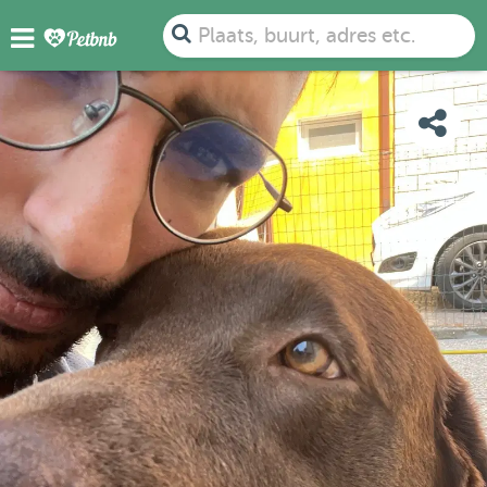
FOTO'S
BEOORDELINGEN
DETAILS
KAART
Plaats, buurt, adres etc.