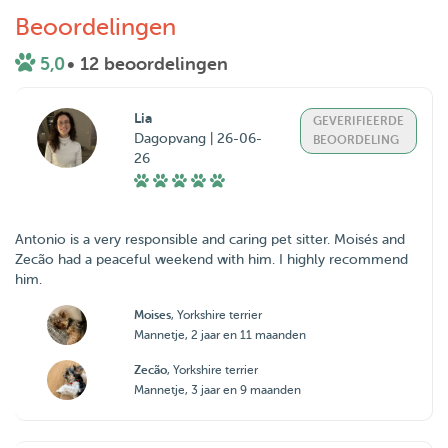
Beoordelingen
5,0
• 12 beoordelingen
Lia
GEVERIFIEERDE
Dagopvang | 26-06-
BEOORDELING
26
Antonio is a very responsible and caring pet sitter. Moisés and
Zecão had a peaceful weekend with him. I highly recommend
him.
Moises
, Yorkshire terrier
Mannetje, 2 jaar en 11 maanden
Zecão
, Yorkshire terrier
Mannetje, 3 jaar en 9 maanden