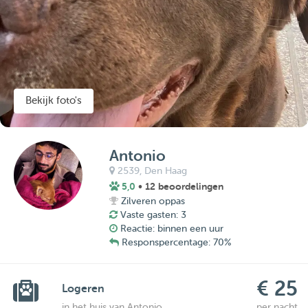
Bekijk foto's
Antonio
2539,
Den Haag
5,0
• 12 beoordelingen
Zilveren oppas
Vaste gasten: 3
Reactie: binnen een uur
Responspercentage: 70%
€ 25
Logeren
in het huis van Antonio
per nacht