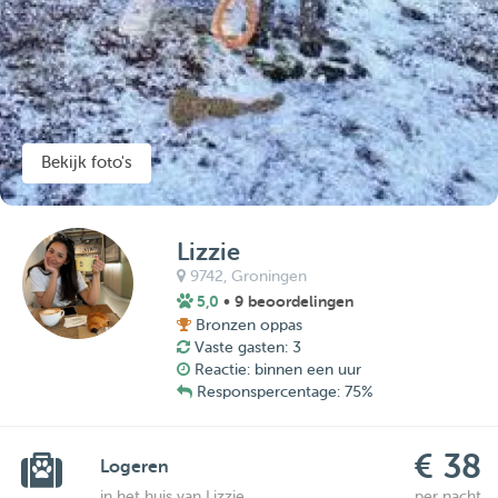
Bekijk foto's
Lizzie
9742,
Groningen
5,0
• 9 beoordelingen
Bronzen oppas
Vaste gasten: 3
Reactie: binnen een uur
Responspercentage: 75%
€ 38
Logeren
in het huis van Lizzie
per nacht