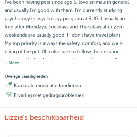
I’ve been having pets since age 5, love animals in general
and usually I’m good with them. I’m currently studying
psychology in psychology program at RUG. I usually am
free after Mondays, Tuesdays and Thursdays after 2pm,
weekends are usually good if I don’t have travel plans.
My top priority is always the safety, comfort, and well-
being of the pet. I’ll make sure to follow their routine
closely including feeding schedules and amount, allergies,
+ Meer
medication situation, walk and play time, and other
specific instructions. Always keep the environment clean
Overige vaardigheden
and tidy, and give love and attention to the pets I’m
Kan orale medicatie toedienen
looking after:)
Ervaring met gedragsproblemen
Lizzie's beschikbaarheid