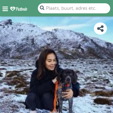
FOTO'S
BEOORDELINGEN
DETAILS
KAART
Plaats, buurt, adres etc.