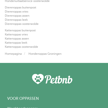
Hondenuitlaatservice oosterwolde
Dierenoppas buitenpost
Dierenoppas vries
Dierenoppas assen
Dierenoppas leek
Dierenoppas oosterwolde
Kattenoppas buitenpost
Kattenoppas vries
Kattenoppas assen
Kattenoppas leek
Kattenoppas oosterwolde
Homepagina
Hondenoppas Groningen
VOOR OPPASSEN