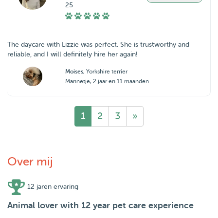
25
The daycare with Lizzie was perfect. She is trustworthy and
reliable, and I will definitely hire her again!
Moises
, Yorkshire terrier
Mannetje, 2 jaar en 11 maanden
1
2
3
»
Over mij
12 jaren ervaring
Animal lover with 12 year pet care experience