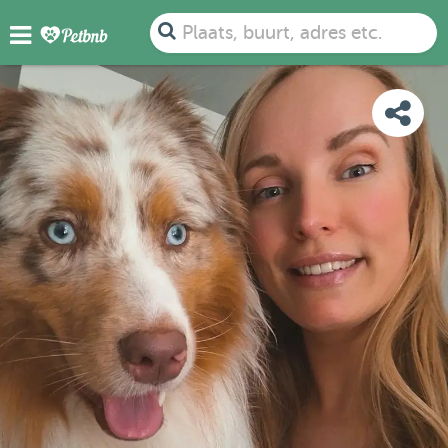
FOTO'S
BEOORDELINGEN
DETAILS
KAART
Plaats, buurt, adres etc.