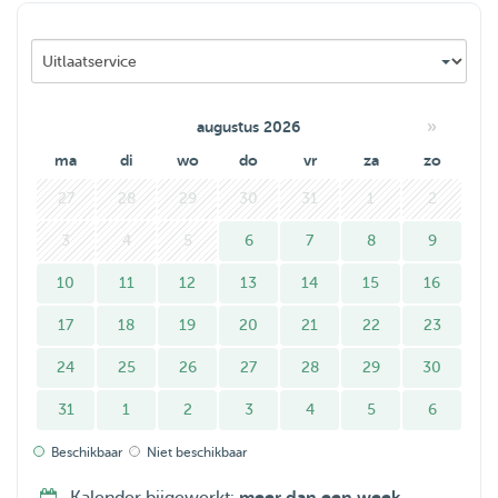
Hond uitlaten 30 tot 45 minuten voor 15 euro.
Drop in visit van 30 tot 45 minuten per keer 15 euro.
(meerdere keren per dag mogelijk)
»
augustus 2026
ma
di
wo
do
vr
za
zo
Oppassen voor meerdere uren dit doe ik graag voor 10
euro per uur.
27
28
29
30
31
1
2
3
4
5
6
7
8
9
10
11
12
13
14
15
16
17
18
19
20
21
22
23
24
25
26
27
28
29
30
31
1
2
3
4
5
6
Beschikbaar
Niet beschikbaar