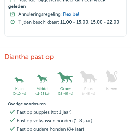
Kalender bijgewerkt:
meer dan een week
geleden
Annuleringsregeling:
Flexibel
Tijden beschikbaar:
11.00 - 15.00, 15.00 - 22.00
Diantha past op
Klein
Middel
Groot
Reus
Katten
(0-10 kg)
(11-25 kg)
(26-45 kg)
(> 45 kg)
Overige voorkeuren
Past op puppies (tot 1 jaar)
Past op volwassen honden (1-8 jaar)
Past op oudere honden (8+ jaar)