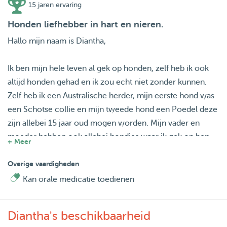
15 jaren ervaring
Honden liefhebber in hart en nieren.
Hallo mijn naam is Diantha,
Ik ben mijn hele leven al gek op honden, zelf heb ik ook
altijd honden gehad en ik zou echt niet zonder kunnen.
Zelf heb ik een Australische herder, mijn eerste hond was
een Schotse collie en mijn tweede hond een Poedel deze
zijn allebei 15 jaar oud mogen worden. Mijn vader en
moeder hebben ook allebei hondjes waar ik gek op ben,
+ Meer
namelijk een Sheltie en een Groendendaler.
Overige vaardigheden
Ik kijk ernaaruit met alle zorg en liefde op te passen.
Kan orale medicatie toedienen
Diensten die ik aanbied:
Diantha's beschikbaarheid