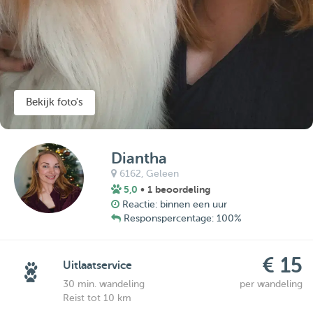
Bekijk foto's
Diantha
6162,
Geleen
5,0
• 1 beoordeling
Reactie: binnen een uur
Responspercentage: 100%
€ 15
Uitlaatservice
30 min. wandeling
per wandeling
Reist tot 10 km