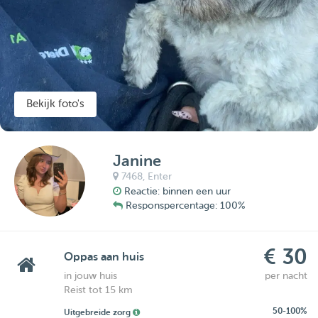
Bekijk foto's
Janine
7468,
Enter
Reactie: binnen een uur
Responspercentage: 100%
€ 30
Oppas aan huis
in jouw huis
per nacht
Reist tot 15 km
50-100%
Uitgebreide zorg