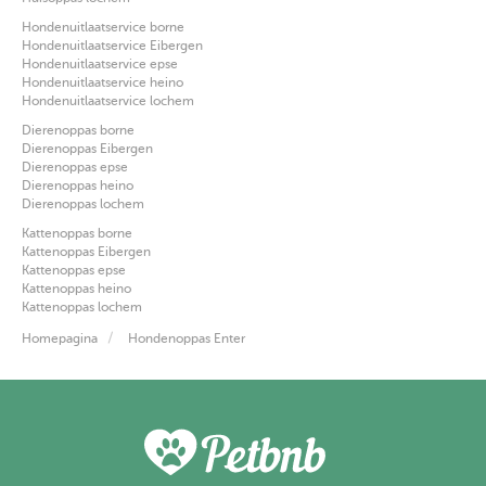
Hondenuitlaatservice borne
Hondenuitlaatservice Eibergen
Hondenuitlaatservice epse
Hondenuitlaatservice heino
Hondenuitlaatservice lochem
Dierenoppas borne
Dierenoppas Eibergen
Dierenoppas epse
Dierenoppas heino
Dierenoppas lochem
Kattenoppas borne
Kattenoppas Eibergen
Kattenoppas epse
Kattenoppas heino
Kattenoppas lochem
Homepagina
Hondenoppas Enter