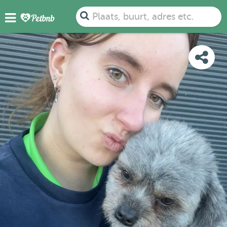
FOTO'S
DETAILS
BESCHIKBAARHEID
KAART
Plaats, buurt, adres etc.