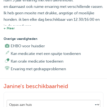
ruim 3 jaar ervaring met een dierenhotel.
en daarnaast ook ruime ervaring met verschillende rassen.
Ik heb geen moeite met drukke, angstige of moeilijke
honden. ik ben elke dag beschikbaar van 12:30/16:00 en
in de avonduren.
+ Meer
andere tijdstippen in overleg ivm werk
ik neem de honden graag mee voor een wandeling. ik heb
Overige vaardigheden
ook ervaring met katten en kan dan ook uw kat verzorgen.
EHBO voor huisdier
Kan medicatie met een spuitje toedienen
voor meer informatie of een kennismaking hoor ik graag
Kan orale medicatie toedienen
van u.
Ervaring met gedragsproblemen
in overleg is alles mogelijk of bespreekbaar.
liefs, Janine van Aalst
Janine's beschikbaarheid