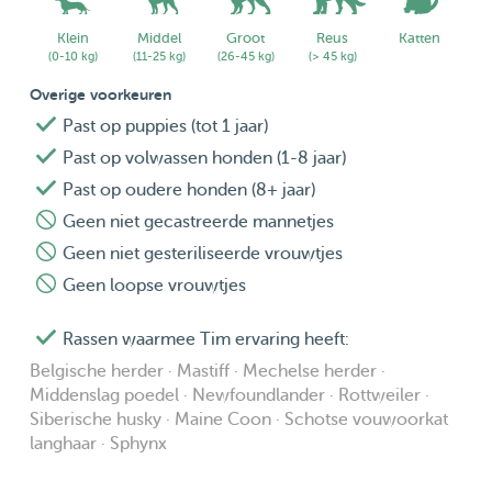
en zich veilig te voelen.
Klein
Middel
Groot
Reus
Katten
(0-10 kg)
(11-25 kg)
(26-45 kg)
(> 45 kg)
📸 Foto’s en contact met baasjes
Overige voorkeuren
Ik begrijp hoe belangrijk het is om met een gerust gevoel
Past op puppies (tot 1 jaar)
weg te gaan. Daarom stuur ik tijdens de opvang graag
Past op volwassen honden (1-8 jaar)
foto’s en korte updates, zodat je altijd weet hoe het met je
Past op oudere honden (8+ jaar)
huisdier gaat.
Geen niet gecastreerde mannetjes
💬 Taal
Geen niet gesteriliseerde vrouwtjes
Mijn Nederlands is nog in ontwikkeling, maar ik spreek
Geen loopse vrouwtjes
goed Engels. Communicatie kan dus prima in het Engels
Rassen waarmee Tim ervaring heeft:
verlopen. Ik leer de taal stap voor stap en sta altijd open
om bij te leren.
Belgische herder · Mastiff · Mechelse herder ·
Middenslag poedel · Newfoundlander · Rottweiler ·
Siberische husky · Maine Coon · Schotse vouwoorkat
📋 Ervaring met huisdierenverzorging
langhaar · Sphynx
Sinds mijn tiende pas ik regelmatig op huisdieren van
buren, vrienden en familie. Ik geef eten, maak