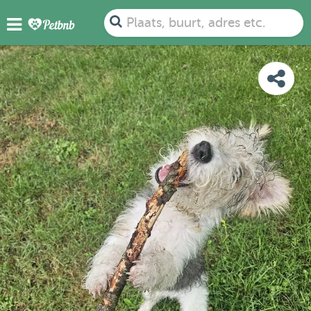
FOTO'S
BEOORDELINGEN
DETAILS
KAART
Plaats, buurt, adres etc.