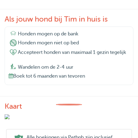
van de kat.
Als jouw hond bij Tim in huis is
Ik heb zelf jarenlang katten gehad, dus ik begrijp goed hoe
belangrijk rust, stabiliteit en respect voor persoonlijke
Honden mogen op de bank
ruimte voor hen zijn. Ook bij verlegen of gevoelige katten
Honden mogen niet op bed
neem ik de tijd om vertrouwen op te bouwen.
Accepteert honden van maximaal 1 gezin tegelijk
Of jouw kat nu graag speelt of liever rustig ergens
Wandelen om de 2-4 uur
verstopt ligt te slapen — ik zorg voor een kalme en
Boek tot 6 maanden van tevoren
comfortabele omgeving waarin hij of zij zich helemaal op
zijn gemak voelt.
Kaart
Alle boekingen via Petbnb zijn inclusief